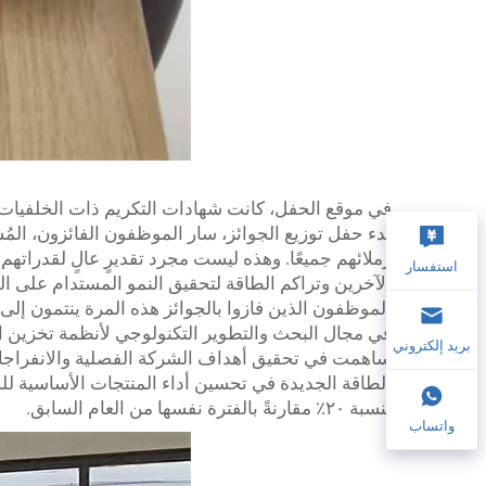
في موقع الحفل، كانت شهادات التكريم ذات الخلفيات الحم
بدء حفل توزيع الجوائز، سار الموظفون الفائزون، المُ
زملائهم جميعًا. وهذه ليست مجرد تقديرٍ عالٍ لقدراتهم
استفسار
الآخرين وتراكم الطاقة لتحقيق النمو المستدام على ا
الموظفون الذين فازوا بالجوائز هذه المرة ينتمون إلى م
في مجال البحث والتطوير التكنولوجي لأنظمة تخزين الطا
بريد إلكتروني
ساهمت في تحقيق أهداف الشركة الفصلية والانفراجات 
بنسبة ٢٠٪ مقارنةً بالفترة نفسها من العام السابق.
واتساب