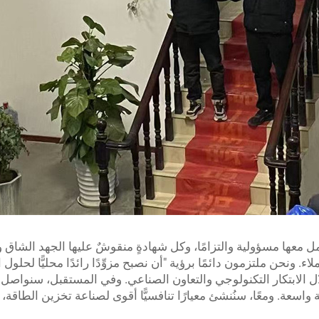
ل معها مسؤولية والتزامًا، وكل شهادةٍ منقوشٌ عليها الجهد الشاق
اء. ونحن ملتزمون دائمًا برؤية "أن نصبح مزوِّدًا رائدًا محليًّا لحل
ال الابتكار التكنولوجي والتعاون الصناعي. وفي المستقبل، سنوا
سعة. ومعًا، سنُنشئ معيارًا تنافسيًّا أقوى لصناعة تخزين الطاقة،