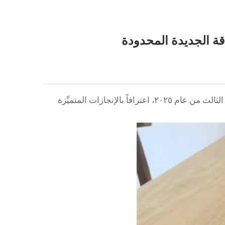
قة الجديدة المحدودة
في الآونة الأخيرة، عقدت شركة آنهوي بوكسو للتكنولوجيا الجديدة للطاقة المحدودة حفلاً كبيراً لتوزيع المكافآت عن الربع الثالث من عام ٢٠٢٥، اعترافاً بالإنجازات المتميِّزة