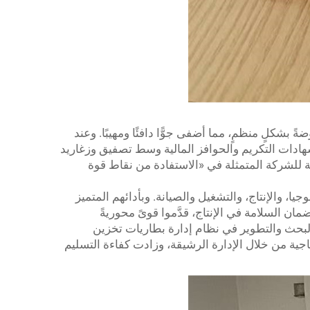
بشكلٍ منظمٍ، مما أضفى جوًّا دافئًا ومهيبًا. وعند
شهادات التكريم والحوافز المالية وسط تصفيق وزغاريد
ية للشركة المتمثلة في «الاستفادة من نقاط قوة
ا، والإنتاج، والتشغيل والصيانة. وبأدائهم المتميز
ن السلامة في الإنتاج، قدَّموا قوىً محوريةً
لبحث والتطوير في نظام إدارة بطاريات تخزين
 فقد حقَّق تحسينًا في الطاقة الإنتاجية من خلال الإدارة الرشيقة، وزادت كفاءة التسليم