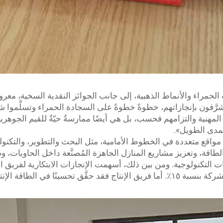
راء والأنماط الذهبية، إلى جانب الجوائز النقدية السخية، معروضةً 
شرَّفون بإنجازاتهم، خطوةً خطوةً على السجادة الحمراء وتسلَّموا 
 المهنية والتزامهم فحسب، بل هي أيضًا ممارسةٌ حيّةٌ للقيم الجوهر
لمدى الطويل».
واقع متعددة في الخطوط الأمامية، مثل البحث والتطوير، والتكنولوجي
قة، وتعزيز مشاريع المنازل الجاهزة المُصنَّعة داخل الحاويات، وضما
التكنولوجية. ومن بين ذلك، أسهمت الإنجازات الابتكارية لفريق ا
الطاقة الجديدة في تحسين أداء المنتجات الأساسية للشركة بنسبة ١٥٪. أما فريق الإنتاج