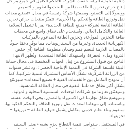
داعمة لحماية البيئة، حقّقت الشركة التحكم الكامل في جميع مراحل
إنتاج خزائن تخزين الطاقة، بدءًا من البحث والتطوير والتصميم
ووصولًا إلى التصنيع. وبصفتها شركةً رئيسيةً في مجال «تصنيع معدات
نقل وتوزيع الطاقة والتحكم بها الأخرى»، تتميّز منتجات خزائن تخزين
الطاقة التابعة لشركة «هيننغ للطاقة الجديدة» بمزايا تشمل السلامة
العالية والتكامل العالي، وتُستخدم على نطاق واسع في محطات
طاقة التخزين الموزَّعة، وتخزين الطاقة المدعوم بالمركبات
الكهربائية الجديدة، وغيرها من السيناريوهات، مما يوفّر دعمًا حيويًّا
بالمعدات اللازمة لتنعيم قمم وقيعان منظومة الطاقة (أي خفض
الذروة وملء الحفرة)، واستهلاك الطاقة المتجددة. ويُظهر الانتهاء
الناجح من قبول المشروع من قِبل الجهات المختصة في مجال حماية
البيئة فلسفة الشركة في التنمية الإنتاجية الخضراء. و«عشر سنوات
من الزراعة المُركّزة» تشكّل الأساس المشترك لتنمية شركتينا. كما
أن نموذج التكامل بين «الخدمات الفنية + تصنيع المعدات» سيوسّع
بشكلٍ أكبر نطاق خدماتنا التقنية في مجال الطاقة الشمسية،
وسيعمّق تعاوننا مع شركات الوحدات الشمسية المحلية والدولية،
وسيوسع نطاق تجارتنا في الاستيراد والتصدير. وفي الوقت نفسه،
وباستنادنا إلى مبيعاتنا لمعدات نقل وتوزيع الطاقة والتحكم الذكية بها،
سنقوم ببناء نظام خدمي متكامل يشمل «توليد الطاقة – توزيعها –
تخزينها».
في المستقبل، سنواصل تنمية القطاع بعزمٍ يشبه «صقل السيف