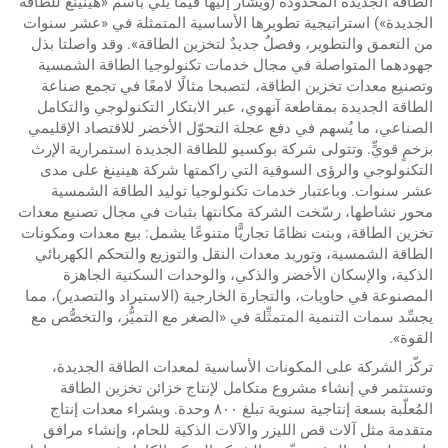
الطاقة الجديدة المحدودة (ويُشار إليها فيما يلي باسم «هينينغ للطاقة
الجديدة») استراتيجية تطويرها الأساسية المتمثلة في «عشر سنوات
من التعمق والتطوير، وفصلٌ جديدٌ لتخزين الطاقة». وقد واصلتا بذل
جهودهما المتواصلة في مجال خدمات تكنولوجيا الطاقة الشمسية
وتصنيع معدات تخزين الطاقة، لتصبحا مثالًا لامعًا في تجمع صناعة
الطاقة الجديدة بمقاطعة آنهوي، عبر الابتكار التكنولوجي والتكامل
الصناعي، ما يُسهم في دفع عجلة التحوّل الأخضر للاقتصاد الإقليمي
بزخمٍ قويٍّ. وتتولى شركة بوكسيو للطاقة الجديدة استمرارية الإرث
التكنولوجي والرؤى السوقية التي راكمتها شركة هينينغ على مدى
عشر سنوات. وباعتبار خدمات تكنولوجيا توليد الطاقة الشمسية
محور نشاطها، رسّخت الشركة مكانتها بثبات في مجال تصنيع معدات
تخزين الطاقة، وبنت نظامًا تجاريًّا متنوعًا يشمل: بيع معدات ومكونات
الطاقة الشمسية، وتوريد معدات النقل والتوزيع والتحكم الكهربائي
الذكية، والإسكان الأخضر والذكي، والوحدات السكنية الجاهزة
المصنوعة في حاويات، والتجارة الخارجية (الاستيراد والتصدير)، مما
يجسِّد سمات التنمية المتمثِّلة في «الصغر مع التميُّز، والتخصُّص مع
القوة».
تركّز الشركة على المكونات الأساسية لمعدات الطاقة الجديدة،
وتستثمر في إنشاء مشروع متكامل لإنتاج خزائن تخزين الطاقة
المُعلّبة بسعة إنتاجية سنوية تبلغ ٨٠٠ وحدة. وبشراء معدات إنتاج
متقدمة مثل آلات قص الليزر والآلات الذكية للحام، وإنشاء مرافق