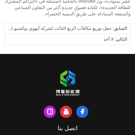
عشر سنوات»، ونُ innovate بالحكمة المتمثلة في «التراكم المشترك
للطاقة الجديدة»، لكتابة فصولٍ جديدةٍ أكثر من التعاون الصناعي
والمنفعة المتبادلة على طريق التنمية الخضراء.
السابق:
حفل توزيع مكافآت الربع الثالث لشركة آنهوي بوكسيو لتكنولوجيا الطاقة الجديدة المحدودة
التالي:
لا أحد
اتصل بنا