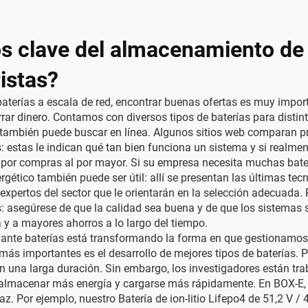
os clave del almacenamiento de 
istas?
aterías a escala de red, encontrar buenas ofertas es muy import
rar dinero. Contamos con diversos tipos de baterías para dist
 también puede buscar en línea. Algunos sitios web comparan p
os: estas le indican qué tan bien funciona un sistema y si realme
s por compras al por mayor. Si su empresa necesita muchas bate
nergético también puede ser útil: allí se presentan las últimas 
xpertos del sector que le orientarán en la selección adecuada.
s: asegúrese de que la calidad sea buena y de que los sistemas
 y a mayores ahorros a lo largo del tiempo.
ante baterías está transformando la forma en que gestionamos l
s importantes es el desarrollo de mejores tipos de baterías. Por
na larga duración. Sin embargo, los investigadores están traba
ían almacenar más energía y cargarse más rápidamente. En BOX-
az. Por ejemplo, nuestro
Batería de ion-litio Lifepo4 de 51,2 V 