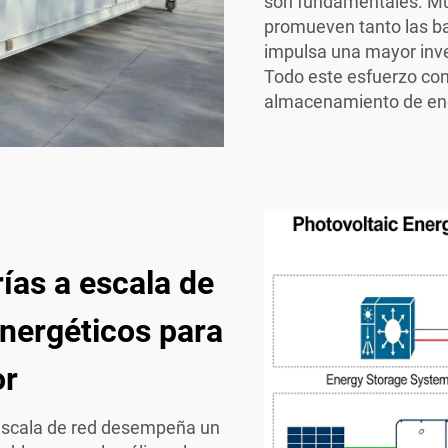
son fundamentales. Mu
promueven tanto las ba
impulsa una mayor inve
Todo este esfuerzo con
almacenamiento de ener
ías a escala de
energéticos para
or
 escala de red desempeña un