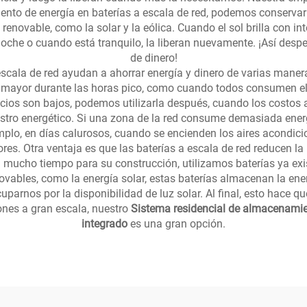
nto de energía en baterías a escala de red, podemos conservar l
enovable, como la solar y la eólica. Cuando el sol brilla con int
 noche o cuando está tranquilo, la liberan nuevamente. ¡Así de
de dinero!
ala de red ayudan a ahorrar energía y dinero de varias maneras.
s mayor durante las horas pico, como cuando todos consumen el
recios son bajos, podemos utilizarla después, cuando los costos
istro energético. Si una zona de la red consume demasiada energ
emplo, en días calurosos, cuando se encienden los aires acondici
res. Otra ventaja es que las baterías a escala de red reducen la 
en mucho tiempo para su construcción, utilizamos baterías ya ex
ables, como la energía solar, estas baterías almacenan la energí
parnos por la disponibilidad de luz solar. Al final, esto hace 
ones a gran escala, nuestro
Sistema residencial de almacenamie
integrado
es una gran opción.