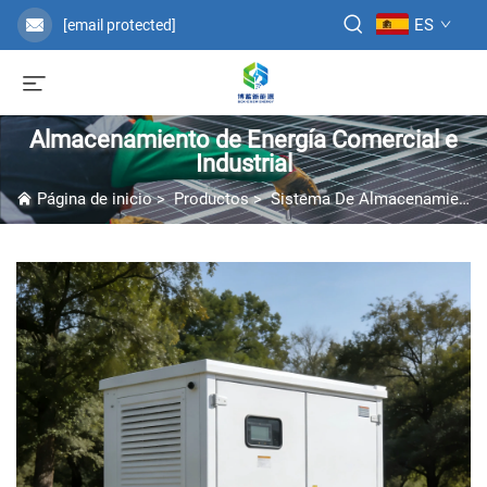
ES
[email protected]
Almacenamiento de Energía Comercial e
Industrial
Página de inicio
>
Productos
>
Sistema De Almacenamiento De Energía