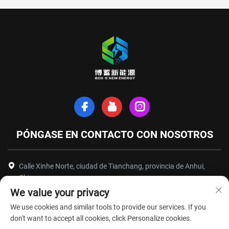
PÓNGASE EN CONTACTO CON NOSOTROS
Calle Xinhe Norte, ciudad de Tianchang, provincia de Anhui,
China
We value your privacy
+86-18949493005
We use cookies and similar tools to provide our services. If you
[email protected]
don't want to accept all cookies, click Personalize cookies.