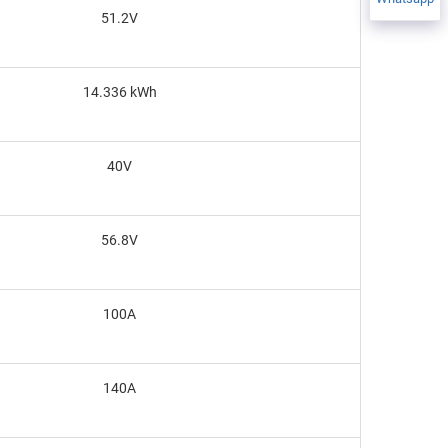
51.2V
14.336 kWh
40V
56.8V
100A
140A