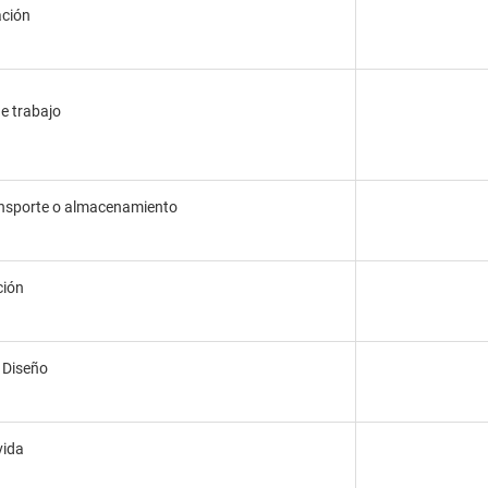
ción
e trabajo
nsporte o almacenamiento
ción
 Diseño
vida