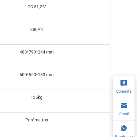
CC 51,2 V
280Ah
483*790*244 mm
600*550*133 mm
Consulta
135kg
Email
Parámetros
Whatsapp