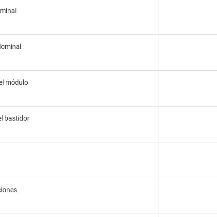
minal
Nominal
el módulo
l bastidor
ciones