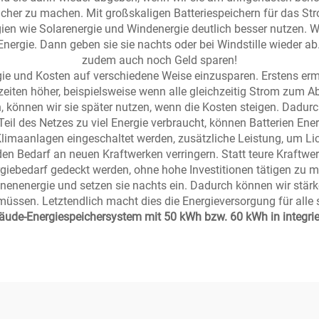
licher zu machen. Mit großskaligen Batteriespeichern für das St
ien wie Solarenergie und Windenergie deutlich besser nutzen. We
 Energie. Dann geben sie sie nachts oder bei Windstille wieder 
zudem auch noch Geld sparen!
gie und Kosten auf verschiedene Weise einzusparen. Erstens erm
stzeiten höher, beispielsweise wenn alle gleichzeitig Strom zu
ern, können wir sie später nutzen, wenn die Kosten steigen. Dad
il des Netzes zu viel Energie verbraucht, können Batterien Energi
Klimaanlagen eingeschaltet werden, zusätzliche Leistung, um Lic
n den Bedarf an neuen Kraftwerken verringern. Statt teure Kraftw
rgiebedarf gedeckt werden, ohne hohe Investitionen tätigen zu 
nenenergie und setzen sie nachts ein. Dadurch können wir stär
ssen. Letztendlich macht dies die Energieversorgung für alle 
de-Energiespeichersystem mit 50 kWh bzw. 60 kWh in integri