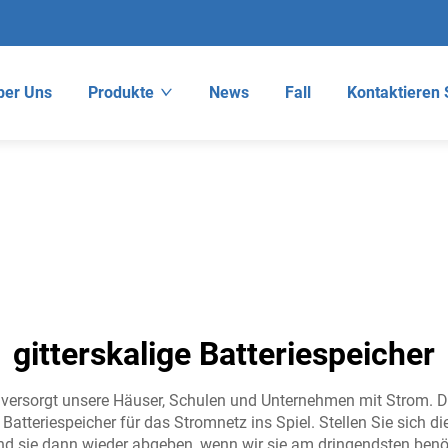
ber Uns
Produkte
News
Fall
Kontaktieren 
gitterskalige Batteriespeicher
 Sie versorgt unsere Häuser, Schulen und Unternehmen mit Strom.
teriespeicher für das Stromnetz ins Spiel. Stellen Sie sich die
und sie dann wieder abgeben, wenn wir sie am dringendsten ben