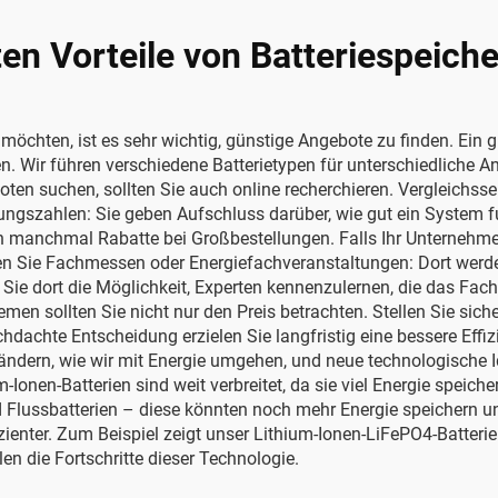
ten Vorteile von Batteriespeic
hten, ist es sehr wichtig, günstige Angebote zu finden. Ein gut
n. Wir führen verschiedene Batterietypen für unterschiedliche 
n suchen, sollten Sie auch online recherchieren. Vergleichssei
zahlen: Sie geben Aufschluss darüber, wie gut ein System funk
n manchmal Rabatte bei Großbestellungen. Falls Ihr Unternehmen
n Sie Fachmessen oder Energiefachveranstaltungen: Dort werde
 dort die Möglichkeit, Experten kennenzulernen, die das Fachg
men sollten Sie nicht nur den Preis betrachten. Stellen Sie siche
dachte Entscheidung erzielen Sie langfristig eine bessere Effi
ändern, wie wir mit Energie umgehen, und neue technologische Id
-Ionen-Batterien sind weit verbreitet, da sie viel Energie spei
nd Flussbatterien – diese könnten noch mehr Energie speichern un
zienter. Zum Beispiel zeigt unser
Lithium-Ionen-LiFePO4-Batterie 
klen
die Fortschritte dieser Technologie.