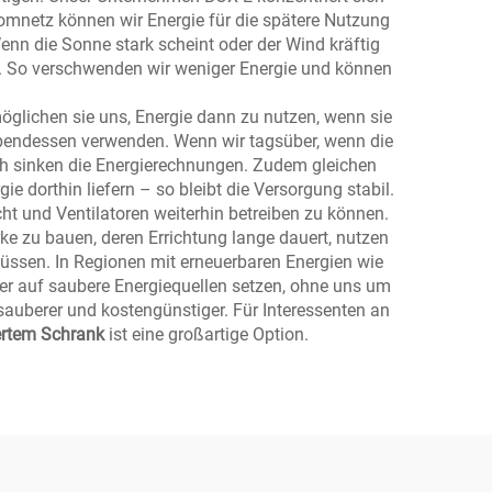
romnetz können wir Energie für die spätere Nutzung
nn die Sonne stark scheint oder der Wind kräftig
ab. So verschwenden wir weniger Energie und können
öglichen sie uns, Energie dann zu nutzen, wenn sie
m Abendessen verwenden. Wenn wir tagsüber, wenn die
urch sinken die Energierechnungen. Zudem gleichen
e dorthin liefern – so bleibt die Versorgung stabil.
ht und Ventilatoren weiterhin betreiben zu können.
erke zu bauen, deren Errichtung lange dauert, nutzen
müssen. In Regionen mit erneuerbaren Energien wie
ker auf saubere Energiequellen setzen, ohne uns um
sauberer und kostengünstiger. Für Interessenten an
ertem Schrank
ist eine großartige Option.