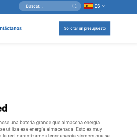
ES
ntáctanos
Solicitar un presupuesto
ed
gínese una batería grande que almacena energía
 se utiliza esa energía almacenada. Esto es muy
ra la red, garantizamos tener energía siempre que se