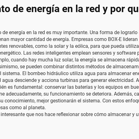
o de energía en la red y por qu
de energía en la red es muy importante. Una forma de lograrlo e
nan mayor cantidad de energía. Empresas como BOX-E lideran la
es renovables, como la solar y la eólica, para que pueda utili
o energético. Las redes inteligentes emplean sensores y software
mplo, cuando hay mucha luz solar, la energía se almacena rápidame
imismo, se pueden combinar distintos métodos de almacenamien
el sistema. El bombeo hidráulico utiliza agua para almacenar e
el agua desciende y acciona turbinas para generar electricidad. 
én es fundamental: conservar las baterías y los equipos en bu
ene adecuadamente, su funcionamiento se deteriora. Además, capa
 su conocimiento, mejor gestionarán el sistema. Con estos enf
esas como al planeta.
nteresante que nos hace reflexionar sobre cómo almacenar y util