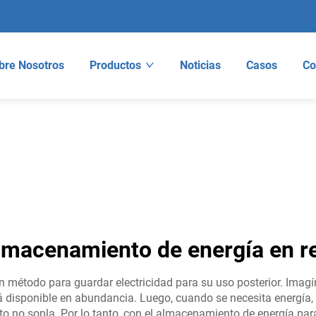
bre Nosotros
Productos
Noticias
Casos
Co
lmacenamiento de energía en r
n método para guardar electricidad para su uso posterior. Ima
tá disponible en abundancia. Luego, cuando se necesita energía,
iento no sopla. Por lo tanto, con el almacenamiento de energía pa