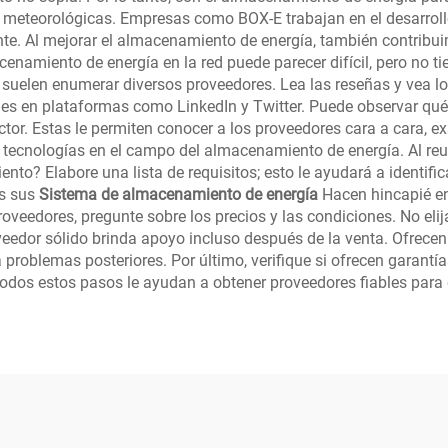
s meteorológicas. Empresas como BOX-E trabajan en el desarro
gente. Al mejorar el almacenamiento de energía, también contrib
namiento de energía en la red puede parecer difícil, pero no t
suelen enumerar diversos proveedores. Lea las reseñas y vea lo 
es en plataformas como LinkedIn y Twitter. Puede observar qu
tor. Estas le permiten conocer a los proveedores cara a cara, 
ecnologías en el campo del almacenamiento de energía. Al reun
nto? Elabore una lista de requisitos; esto le ayudará a identif
as sus
Sistema de almacenamiento de energía
Hacen hincapié en
veedores, pregunte sobre los precios y las condiciones. No eli
roveedor sólido brinda apoyo incluso después de la venta. Ofrec
ta problemas posteriores. Por último, verifique si ofrecen garant
Todos estos pasos le ayudan a obtener proveedores fiables para 