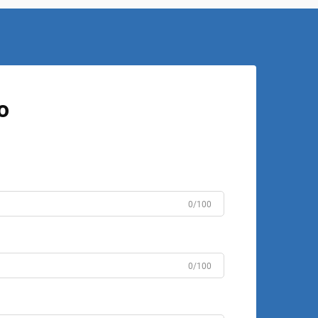
o
0/100
0/100