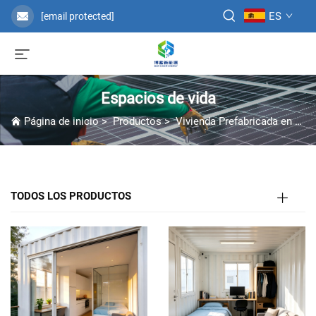
ES
[email protected]
Espacios de vida
Página de inicio
>
Productos
>
Vivienda Prefabricada en Contenedor
TODOS LOS PRODUCTOS