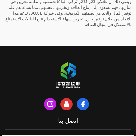
ويعني ذلك أن عائلاتٍ أكثر فأكثر تُركِّب ألواحًا شمسية وأنظمة تخزين في
منازلها. فهم يسعون إلى إنتاج الطاقة وتخزينها بأنفسهم، مما يساعدهم على
توفير المال والحد من بصمتهم الكربونية. وفي شركة BOX-E، ندعم هذا
الاتجاه من خلال توفير حلول تخزين سهلة الاستخدام تتيح للعائلات الاستمتاع
بالاستقلال في مجال الطاقة.
اتصل بنا