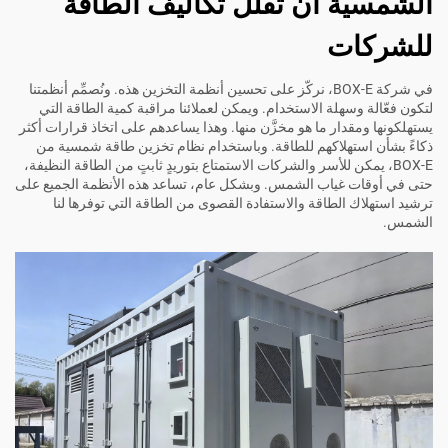
الشمسية أن تقلل تكاليف الطاقة
للشركات
في شركة BOX-E، نركّز على تحسين أنظمة التخزين هذه. ونُصمِّم أنظمتنا
لتكون فعّالة وسهلة الاستخدام. ويمكن لعملائنا مراقبة كمية الطاقة التي
يستهلكونها ومقدار ما هو مخزَّن منها. وهذا يساعدهم على اتخاذ قرارات أكثر
ذكاءً بشأن استهلاكهم للطاقة. وباستخدام نظام تخزين طاقة شمسية من
BOX-E، يمكن للأسر والشركات الاستمتاع بتوريدٍ ثابتٍ من الطاقة النظيفة،
حتى في أوقات غياب الشمس. وبشكل عام، تساعد هذه الأنظمة الجميع على
ترشيد استهلاك الطاقة والاستفادة القصوى من الطاقة التي توفرها لنا
الشمس.