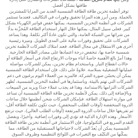
طاقتها بشكل أفضل.
توفر أنظمة تخزين طاقة الطاقة الشمسية العديد من المزايا للمشترين
بالجملة. ومن أبرز هذه المزايا تحقيق وفورات في التكاليف. فعندما تستثمر
الشركات في أنظمة التخزين الشمسية، يمكنها خفض فواتير الكهرباء بشكل
كبير. فعلى سبيل المثال، يمكنها خلال النهار استخدام الطاقة المُخزَّنة بدلًا
من شرائها من الشبكة العامة، والتي تكون عادةً أكثر تكلفةً. وهذا يساعد
الشركات على تحقيق وفورات مالية على المدى الطويل. وميزة رئيسية
أخرى هي الاستقلال في مجال الطاقة. فعند امتلاك الشركات لأنظمة تخزين
شمسية خاصة بها، تنخفض درجة اعتمادها على مصادر الطاقة الخارجية.
وهذا أمرٌ بالغ الأهمية خاصةً أثناء موجات الارتفاع الحاد في أسعار الطاقة أو
حالات انقطاع التيار. وباستخدام نظام تخزين، يمكن للشركات مواصلة
عملياتها التشغيلية بسلاسة. علاوةً على ذلك، فإن استخدام الطاقة الشمسية
يمكن أن يحسّن صورة الشركة. فالمزيد من العملاء اليوم يرغبون في دعم
الشركات التي تهتم بالبيئة. وباستثمارها في أنظمة التخزين الشمسية، تُظهر
الشركات التزامها بالاستدامة. وهذا قد يجذب عملاء جددًا ويزيد من المبيعات.
وبالإضافة إلى ذلك، يمكن لأنظمة تخزين طاقة الطاقة الشمسية أن تساعد
في موازنة استهلاك الطاقة. فبإمكان الشركات شحن أنظمتها خلال ساعات
الذروة المنخفضة (أوقات الطلب المنخفض)، حيث تكون تكلفة الطاقة أقل،
ثم تفريغها خلال ساعات الذروة المرتفعة (أوقات الطلب العالي)، حيث ترتفع
الأسعار. وهذه الإدارة الذكية قد تؤدي إلى وفورات إضافية. وأخيرًا، وبفضل
التقدم السريع في التكنولوجيا، فإن الاستثمار في أنظمة تخزين طاقة الطاقة
الشمسية يمكن أن يُعدّ الشركات لاحتياجاتها المستقبلية من الطاقة، مما
يمكّنها من التكيّف مع التغيرات في اللوائح التنظيمية وظروف السوق.