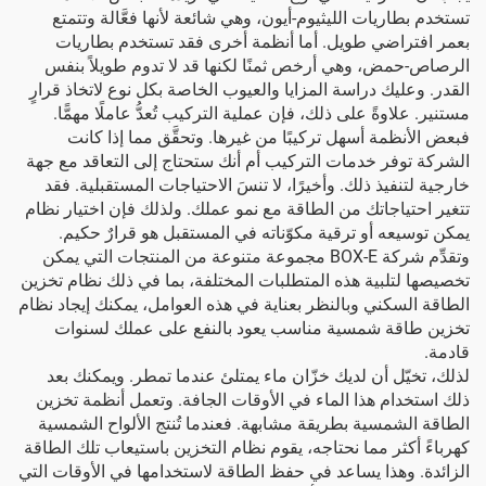
تستخدم بطاريات الليثيوم-أيون، وهي شائعة لأنها فعَّالة وتتمتع
بعمر افتراضي طويل. أما أنظمة أخرى فقد تستخدم بطاريات
الرصاص-حمض، وهي أرخص ثمنًا لكنها قد لا تدوم طويلاً بنفس
القدر. وعليك دراسة المزايا والعيوب الخاصة بكل نوع لاتخاذ قرارٍ
مستنير. علاوةً على ذلك، فإن عملية التركيب تُعدُّ عاملًا مهمًّا.
فبعض الأنظمة أسهل تركيبًا من غيرها. وتحقَّق مما إذا كانت
الشركة توفر خدمات التركيب أم أنك ستحتاج إلى التعاقد مع جهة
خارجية لتنفيذ ذلك. وأخيرًا، لا تنسَ الاحتياجات المستقبلية. فقد
تتغير احتياجاتك من الطاقة مع نمو عملك. ولذلك فإن اختيار نظام
يمكن توسيعه أو ترقية مكوّناته في المستقبل هو قرارٌ حكيم.
وتقدِّم شركة BOX-E مجموعة متنوعة من المنتجات التي يمكن
تخصيصها لتلبية هذه المتطلبات المختلفة، بما في ذلك
نظام تخزين
الطاقة السكني
وبالنظر بعناية في هذه العوامل، يمكنك إيجاد نظام
تخزين طاقة شمسية مناسب يعود بالنفع على عملك لسنوات
قادمة.
لذلك، تخيّل أن لديك خزّان ماء يمتلئ عندما تمطر. ويمكنك بعد
ذلك استخدام هذا الماء في الأوقات الجافة. وتعمل أنظمة تخزين
الطاقة الشمسية بطريقة مشابهة. فعندما تُنتج الألواح الشمسية
كهرباءً أكثر مما نحتاجه، يقوم نظام التخزين باستيعاب تلك الطاقة
الزائدة. وهذا يساعد في حفظ الطاقة لاستخدامها في الأوقات التي