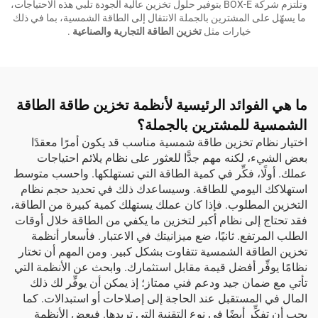
وتلتزم شركة BOX-E بتوفير حلول تخزين عالية الجودة تلبي هذه الاحتياجات،
ما يسهّل على المشترين بالجملة الانتقال إلى الطاقة الشمسية، بما في ذلك
خيارات مثل
تخزين الطاقة التجارية والصناعية
.
ما هي الفوائد الرئيسية لأنظمة تخزين طاقة الطاقة
الشمسية للمشترين بالجملة؟
اختيار نظام تخزين طاقة شمسية مناسب قد يكون أمرًا معقدًا
بعض الشيء، لكنه مهم جدًّا للعثور على نظام يلائم احتياجات
عملك. أولًا، فكِّر في كمية الطاقة التي تستهلكها. واحسب متوسط
استهلاكك اليومي للطاقة. وسيساعدك ذلك في تحديد حجم نظام
التخزين المطلوب. فإذا كان عملك يستهلك كمية كبيرة من الطاقة،
فقد تحتاج إلى نظام أكبر لتخزين ما يكفي من الطاقة خلال أوقات
الطلب المرتفع. ثانيًا، ضع ميزانيتك في الاعتبار. فأسعار أنظمة
تخزين الطاقة الشمسية تتفاوت بشكل كبير. ومن المهم أن تختار
نظامًا يوفِّر أفضل قيمة مقابل استثمارك. وابحث عن الأنظمة التي
تأتي مع ضمان جيد ودعم فني ممتاز؛ إذ يمكن أن يوفِّر لك ذلك
المال في المستقبل عند الحاجة إلى إصلاحات أو استبدالات. كما
يجب أن تفكِّر أيضًا في نوع التقنية التي تريدها. فبعض الأنظمة