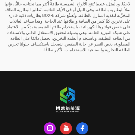
لاحقًا. وبالمثل، عندما تُنتج الألواح الشمسية طاقةً أكثر مما نحتاجه حاليًّا، فإنها
تملأ البطارية بالطاقة. وفي الليل أو في الأيام الغائمة، تُطلق البطارية الطاقة
المخزَّنة لتغذية المنازل بالطاقة. وتُصنِّع شركة BOX-E بطاريات ذكية قادرة
على تخزين كمٍّ كبير من الطاقة وإطلاقها عند الحاجة. وهذا يساعد العائلات
على خفض فواتيرها الكهربائية، باستخدام طاقتها الشمسية بدلًا من الاعتماد
على شبكة التوزيع العامة. وهي وسيلة لتحقيق الاستقلال الذاتي والاستفادة
من الطاقة النظيفة. وباستخدام أنظمة التخزين، نحصل دائمًا على الطاقة
المطلوبة، بغض النظر عن حالة الطقس. ننصحك باستكشاف حلولنا
تخزين
الطاقة التجارية والصناعية
للاستخدامات الأكبر نطاقًا.