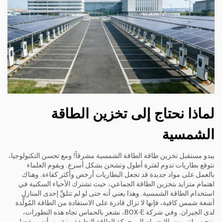
لماذا نحتاج إلى تخزين الطاقة
الشمسية
يبدو مستقبل تخزين طاقة الطاقة الشمسية مشرقاً! ومع تحسن التكنولوجيا،
نتوقع بطاريات تدوم لفترة أطول وتشحن بشكل أسرع. ويقوم العلماء
بالعمل على مواد جديدة قد تجعل البطاريات أرخص وأكثر كفاءة. وهناك
اهتمام متزايد بتخزين الطاقة الجماعي، حيث تشترك الأحياء السكنية في
استخدام الطاقة الشمسية. وهذا يعني أنه حتى لو لم تتلقَّ إحدى المنازل
أشعة شمس كافية، فإنها لا تزال قادرة على الاستفادة من الطاقة المُولَّدة
لدى الجيران. وفي شركة BOX-E، نشعر بالحماس تجاه هذه التطورات،
ونحن ملتزمون بالانضمام إلى حركة الطاقة النظيفة. ونؤمن بأنه، وبفضل