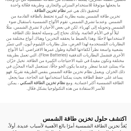
ما يجعلها موثوقةً للاستخدام المنزلي والتجاري. وطريقة فعّالة واحدة
لتحقيق ذلك هي عبر
نظام تخزين الطاقة
.
تخزين طاقة الشمس يشبه بطارية كبيرة تحتفظ بالطاقة القادمة من
الشمس. وعندما تشرق الشمس، تقوم الألواح الشمسية باستقبال ضوء
الشمس وتحويله إلى كهرباء. لكن في بعض الأحيان لا تشرق الشمس، مثلًا
ليلاً أو في الأيام الغائمة. ولذلك نحتاج إلى وسيلة لحفظ تلك الطاقة
لاستخدامها لاحقًا. وهذا بالضبط ما يحققه التخزين! وهناك أنواع مختلفة من
البطاريات المُستخدمة لهذا الغرض، مثل بطاريات الليثيوم-أيون، التي تتميّز
بشعبية واسعة نظراً لكفاءتها العالية وطول عمرها الافتراضي. أما الأنواع
الأخرى فتشمل البطاريات التدفقية (Flow Batteries)، التي تعمل بطريقة
مختلفة وتكون مفيدةٌ في تلبية الاحتياجات الكبيرة من الطاقة. تخيل خزّان
ماء يمتلئ عندما تمطر. وعندما يكون الجو جافًّا، تستعمل الماء المخزَّن في
ذلك الخزان. ويعمل نظام تخزين طاقة الشمس بنفس الطريقة تقريبًا. فهو
يساعد على حفظ الطاقة بحيث يمكننا استخدامها عند الحاجة، مما يجعل
الطاقة الشمسية أكثر اعتمادية. ومع
نظام تخزين الطاقة السكني
، يمكن
للأسر الاستفادة من هذه التكنولوجيا بشكل فعّال.
اكتشف حلول تخزين طاقة الشمس
يُعَدُّ تخزين الطاقة الشمسية أمرًا بالغ الأهمية لأسباب عديدة. أولاً،