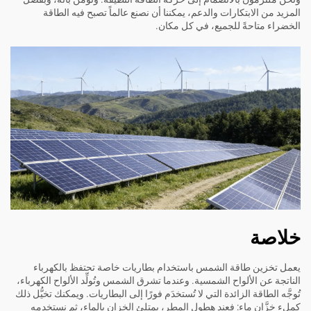
المزيد من الابتكارات والدعم، يمكننا أن نصنع عالماً تصبح فيه الطاقة
الخضراء متاحةً للجميع، في كل مكان.
خلاصة
يعمل تخزين طاقة الشمس باستخدام بطاريات خاصة تحتفظ بالكهرباء
الناتجة عن الألواح الشمسية. وعندما تشرق الشمس وتُولِّد الألواح الكهرباء،
تُوجَّه الطاقة الزائدة التي لا تُستخدَم فورًا إلى البطاريات. ويمكنك تخيُّل ذلك
كملء خزَّان ماء: فعند هطول المطر، يمتلئ الخزان بالماء، ثم نستخدمه