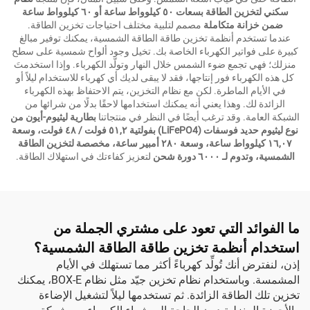
سكني لتخزين الطاقة بسعات ٥٠ كيلوواط ساعة أو ٦٠ كيلوواط ساعة
ضمن خزانة متكاملة
مصمم لتلبية مختلف احتياجات تخزين الطاقة.
عندما تستخدم أنظمة تخزين طاقة الطاقة الشمسية، يمكنك توفير مبالغ
كبيرة على فواتير الكهرباء الخاصة بك. تخيل وجود ألواح شمسية على سطح
منزلك؛ فهي تجمع ضوء الشمس خلال النهار وتولّد الكهرباء. وإذا استخدمتَ
كل هذه الكهرباء فور إنتاجها، فقد لا يبقى لديك أي كهرباء للاستخدام ليلاً أو
في الأيام الماطرة. لكن مع نظام التخزين، يتم الاحتفاظ بهذه الكهرباء
الزائدة لك. وهذا يعني أنه يمكنك استخدامها لاحقًا بدلًا من شرائها من
الشبكة العامة. وقد ترغب أيضًا في النظر في منتجاتنا
بطارية ليثيوم-أيون من
نوع ليثيوم حديد فوسفات (LiFePO4) بفولتية ٥١,٢ فولت / ٤٨ فولت، وسعة
١٦,٠٧ كيلوواط ساعة، وسعة ٢٨٠ أمبير ساعة، مخصصة لتخزين الطاقة
الشمسية، وتدوم لـ ٦٠٠٠ دورة شحن
لتعزيز كفاءتك في استهلاك الطاقة.
ما الفوائد التي تعود على مشتري الجملة من
استخدام أنظمة تخزين طاقة الطاقة الشمسية؟
إذن، لنفترض أنك تُولِّد كهرباءً أكثر مما تستهلك في الأيام
المشمسة. وباستخدام نظام تخزين جيّد مثل نظام BOX-E، يمكنك
تخزين تلك الطاقة الزائدة. ثم تستخدمها ليلاً لتشغيل الإضاءة