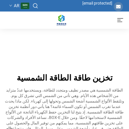
[email protected]
AR
تخزين طاقة الطاقة الشمسية
الطاقة الشمسية هي مصدر نظيف ومتجدد للطاقة، ويستخدمها عددٌ متزايد
من الأشخاص هذه الأيام. وهي تأتي من الشمس التي تشرق كل يوم.
وتلتقط الألواح الشمسية أشعة الشمس وتحولها إلى كهرباء. لكن ماذا يحدث
عندما تغرب الشمس أو تكون السماء غائمة؟ هنا يأتي دور أنظمة تخزين
طاقة الطاقة الشمسية. إذ يتيح لنا التخزين حفظ الكهرباء الناتجة عن الألواح
الشمسية لاستخدامها لاحقًا. ومن خلال BOX-E، نساعد الأفراد والشركات
على تخزين طاقتهم الشمسية، مما يمكنهم من توفير المال والحصول على
الطاقة حتى في غياب أشعة الشمس. وعلى سبيل المثال، فإن منتجنا
نظام