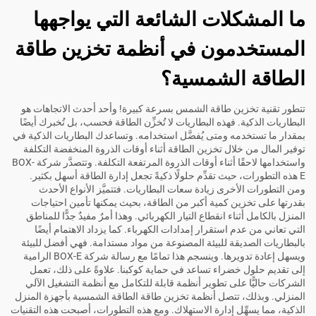
ما المشكلات الشائعة التي يواجهها
المستخدمون في أنظمة تخزين طاقة
الطاقة الشمسية؟
تتطور تقنية تخزين طاقة الشمس بسرعة كبيرة! وأحد أحدث الاتجاهات هو
البطاريات الذكية. فهذه البطاريات لا تُخزِّن الطاقة فحسب، بل تُخبرك أيضًا
بمقدار ما تستخدمه ومتى يُفضَّل استخدامه. وتساعدك البطاريات الذكية في
توفير المال من خلال تخزين الطاقة أثناء أوقات الذروة المنخفضة التكلفة
واستخدامها لاحقًا أثناء أوقات الذروة المرتفعة التكلفة. وتتصدَّر شركة BOX-
E هذه التطورات، حيث تقدِّم حلولًا ذكيةً تجعل إدارة الطاقة أسهل بكثير.
ومن التطورات الأخرى زيادة سعات البطاريات. فتتميَّز الأنواع الأحدث
بقدرتها على تخزين كمية أكبر من الطاقة، بحيث يمكنها تأمين احتياجات
المنزل بالكامل أثناء انقطاع التيار الكهربائي. وهذا أمرٌ مفيدٌ جدًّا للمناطق
التي تعاني من عدم استقرار إمدادات الكهرباء. كما يزداد الاهتمام أيضًا
بالبطاريات الصديقة للبيئة المصنوعة من مواد مستدامة. فهي أفضل للبيئة
ويسهل إعادة تدويرها. وينسجم هذا تمامًا مع رسالة شركة BOX-E الرامية
إلى تقديم حلول خضراء تساعد في حماية كوكبنا. علاوةً على ذلك، تعمل
الشركات حاليًّا على تطوير أنظمة قابلة للتكامل مع أنظمة التشغيل الآلي
المنزلي. وبذلك، تتصل أنظمة تخزين طاقة الطاقة الشمسية بأجهزة المنزل
الذكية، مما يسهِّل إدارة الاستهلاك. ومع هذه التطورات، أصبحت هذه التقنيات