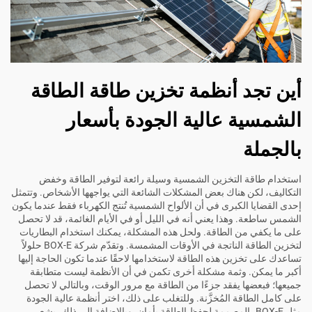
أين تجد أنظمة تخزين طاقة الطاقة
الشمسية عالية الجودة بأسعار
بالجملة
استخدام طاقة التخزين الشمسية وسيلة رائعة لتوفير الطاقة وخفض
التكاليف، لكن هناك بعض المشكلات الشائعة التي يواجهها الأشخاص. وتتمثل
إحدى القضايا الكبرى في أن الألواح الشمسية تُنتج الكهرباء فقط عندما يكون
الشمس ساطعة. وهذا يعني أنه في الليل أو في الأيام الغائمة، قد لا تحصل
على ما يكفي من الطاقة. ولحل هذه المشكلة، يمكنك استخدام البطاريات
لتخزين الطاقة الناتجة في الأوقات المشمسة. وتقدّم شركة BOX-E حلولاً
تساعدك على تخزين هذه الطاقة لاستخدامها لاحقًا عندما تكون الحاجة إليها
أكبر ما يمكن. وثمة مشكلة أخرى تكمن في أن الأنظمة ليست متطابقة
جميعها؛ فبعضها يفقد جزءًا من الطاقة مع مرور الوقت، وبالتالي لا تحصل
على كامل الطاقة المُخزَّنة. وللتغلب على ذلك، اختر أنظمة عالية الجودة
مثل BOX-E، المصممة لحفظ الطاقة بأمان. وبالإضافة إلى ذلك، يشعر