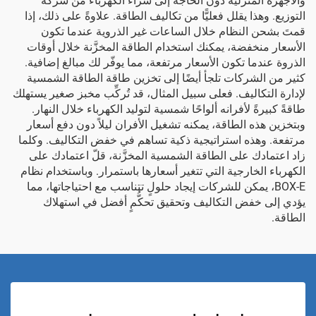
والأجهزة المنزلية دون الحاجة إلى شراء الكهرباء من شركة
التوزيع. وهذا يقلل فعليًّا من تكاليف الطاقة. علاوةً على ذلك، إذا
قمتَ بشحن النظام خلال الساعات غير الذروية عندما تكون
الأسعار منخفضة، يمكنك استخدام الطاقة المخزَّنة خلال أوقات
الذروة عندما تكون الأسعار مرتفعة، مما يوفّر لك مبالغ إضافية.
كثير من الشركات تلجأ أيضًا إلى تخزين طاقة الطاقة الشمسية
لإدارة التكاليف. فعلى سبيل المثال، قد تُركِّب مخبز صغير يستهلك
طاقةً كبيرةً لأفرانه ألواحًا شمسية لتوليد الكهرباء خلال النهار.
وبتخزين هذه الطاقة، يمكنه تشغيل الأفران ليلاً دون دفع أسعار
مرتفعة. وهذه استراتيجية ذكية تساهم في خفض التكاليف. وكلما
زاد اعتمادك على الطاقة الشمسية المخزَّنة، قلّ اعتمادك على
الكهرباء الخارجية التي تتغير أسعارها باستمرار. وباستخدام نظام
BOX-E، يمكن للشركات إيجاد حلولٍ تتناسب مع احتياجاتها، مما
يؤدي إلى خفض التكاليف وتحقيق تحكُّمٍ أفضل في استهلاك
الطاقة.