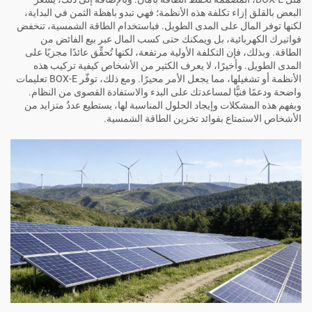
البعض بالقلق إزاء تكلفة هذه الأنظمة؛ فهي تبدو باهظة الثمن في البداية،
لكنها توفر المال على المدى الطويل. فباستخدام الطاقة الشمسية، تنخفض
فواتيرك الكهربائية، بل ويمكنك حتى كسب المال عبر بيع الفائض من
الطاقة. وبذلك، فإن التكلفة الأولية مرتفعة، لكنها تُحقِّق عائدًا مجزيًا على
المدى الطويل. وأخيرًا، لا يعرف الكثير من الأشخاص كيفية تركيب هذه
الأنظمة أو تشغيلها، مما يجعل الأمر محيرًا. ومع ذلك، توفّر BOX-E تعليمات
واضحة ودعمًا فنيًّا لمساعدتك على البدء والاستفادة القصوى من النظام.
وبفهم هذه المشكلات وإيجاد الحلول المناسبة لها، يستطيع عددٌ متزايد من
الأشخاص الاستمتاع بفوائد تخزين الطاقة الشمسية.