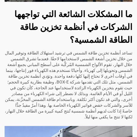
ما المشكلات الشائعة التي تواجهها
الشركات في أنظمة تخزين طاقة
الطاقة الشمسية؟
تساعد أنظمة تخزين طاقة الشمس في ترشيد استهلاك الطاقة وتوفير المال
من خلال تخزين أشعة الشمس لاستخدامها لاحقًا. فعندما تشرق الشمس
خلال النهار، تقوم الألواح الشمسية المُركَّبة على أسطح المباني بجمع أشعة
الشمس وتحويلها إلى كهرباء. وأحيانًا نستخدم هذه الكهرباء فور إنتاجها، بينما
في أوقات أخرى لا نحتاج إليها كلها دفعة واحدة. وتؤدي أنظمة تخزين طاقة
الشمس، مثل تلك التي تقدمها شركة BOX-E، وظيفة بطارية كبيرة الحجم؛
حيث تقوم بتخزين الكهرباء الزائدة لاستخدامها عند الحاجة، كأن تكون في
الليل أو في الأيام الغائمة. وبذلك لا نضطر إلى شراء الكهرباء من مصادر
أخرى، والتي قد تكون أكثر تكلفة. وباستخدام طاقة الشمس المخزَّنة، يمكن
للأسر والشركات خفض فواتير الكهرباء الخاصة بها. وهذا أمرٌ مفيدٌ جدًّا
خاصةً إذا كانت لديهم أنظمة شمسية تُنتج كمية كبيرة من الطاقة خلال النهار،
لكنها لا تنتج ما يكفي منها ليلاً.