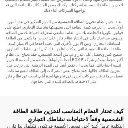
لتخزين الطاقة الشمسية لشركتك، وكذلك بعض المشكلات الشائعة التي قد
تواجهها الشركات أثناء ذلك.
عند اختيار
نظام تخزين الطاقة الشمسية
من المهم التفكير في عدة أمور.
أولاً، يجب أن تعرف كمية الطاقة التي يستهلكها نشاطك التجاري. اطّلع على
فواتير الكهرباء الخاصة بك من العام الماضي لمعرفة احتياجاتك من الطاقة.
وسوف يساعدك ذلك في اختيار نظامٍ قادرٍ على تخزين ما يكفي من الطاقة
لنشاطك التجاري. ومن الأمور الأخرى التي يجب أخذها في الاعتبار كمية
طاقة الطاقة الشمسية التي يمكنك إنتاجها. فإذا كان لدى نشاطك التجاري
سطح كبير ويحصل على قدرٍ وافٍ من أشعة الشمس، فقد تحتاج إلى نظامٍ
أكبر حجماً. وتقدّم شركة BOX-E أحجاماً وأنواعاً مختلفة من أنظمة التخزين
لتلبية احتياجاتك. كما يجب أن تفكر أيضاً في المدة الزمنية التي ترغب في
تخزين الطاقة خلالها. فقد تحتاج بعض الشركات إلى الطاقة لبضع ساعات
فقط، بينما ترغب شركات أخرى في تخزينها لعدة أيام. ابحث عن نظامٍ قادرٍ
على الاحتفاظ بالطاقة للمدة التي تحتاجها.
كيف تختار النظام المناسب لتخزين طاقة الطاقة
الشمسية وفقاً لاحتياجات نشاطك التجاري
التكلفة عاملٌ كبيرٌ آخر. فبعض الأنظمة قد تكون مُكلِّفةً، لذا قارن