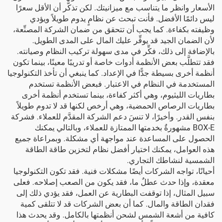
الأسعار وانظر ما يتناسب مع ميزانيتك. لكن تذكَّر أن الأقل سعرًا
ليس دائمًا الأفضل. فأنت تبحث عن نظامٍ يدوم طويلاً ويؤدي
وظيفته بكفاءة. كما يجب أن تتحقق من ضمان الشركة المصنِّعة،
لأن الضمان الجيد قد يوفِّر عليك المال على المدى الطويل.
بالإضافة إلى ذلك، فكِّر في مدى سهولة تركيب النظام وصيانته.
فقد تتطلَّب بعض الأنظمة أدوات خاصة أو تدريبًا معينًا، بينما تكون
أنظمة أخرى بسيطة جدًّا في الإعداد. كما ينبغي أن تأخذ التكنولوجيا
المستخدمة في النظام في الاعتبار. فبعض الأنظمة تستخدم
بطاريات الليثيوم، وهي أكثر كفاءة، بينما تستخدم أنظمة أخرى
بطاريات الرصاص الحمضية، وهي أرخص لكنها قد لا تدوم طويلاً
بنفس القدر. وأخيرًا، لا تنسَ دعم الشركة المقدَّم للعملاء. فشركة
BOX-E مشهورةٌ بخدمتها الممتازة للعملاء، وبالتالي يمكنك
الحصول على المساعدة عند مواجهة أي مشكلة. وبمراعاة جميع
هذه العوامل، يمكنك اختيار أفضل نظام لتخزين طاقة الطاقة
الشمسية لنشاطك التجاري.
أحيانًا، تواجه الشركات أيضًا مشكلات فنية. فقد تكون التكنولوجيا
معقدة، وإذا حدث عطلٌ ما، فقد يكون من الصعب إصلاحه. فعلى
سبيل المثال، إذا توقفت البطارية عن العمل، فقد يؤدي ذلك إلى
فقدان الطاقة والمال. كما أن بعض الشركات قد لا تتلقى كمية
كافية من أشعة الشمس لشحن أنظمتها بالكامل. وقد يحدث هذا