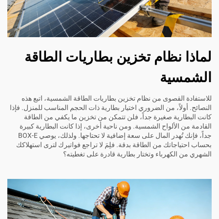
لماذا نظام تخزين بطاريات الطاقة
الشمسية
للاستفادة القصوى من نظام تخزين بطاريات الطاقة الشمسية، اتبع هذه
النصائح. أولاً، من الضروري اختيار بطارية ذات الحجم المناسب للمنزل. فإذا
كانت البطارية صغيرة جداً، فلن تتمكن من تخزين ما يكفي من الطاقة
القادمة من الألواح الشمسية. ومن ناحية أخرى، إذا كانت البطارية كبيرة
جداً، فإنك تُهدر المال على سعة إضافية لا تحتاجها. ولذلك، يوصي BOX-E
بحساب احتياجاتك من الطاقة بدقة. فلِمَ لا تراجع فواتيرك لترى استهلاكك
الشهري من الكهرباء وتختار بطارية قادرة على تغطيته؟