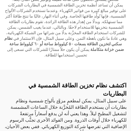
يمكن أن تساعد أنظمة تخزين الطاقة الشمسية في البطاريات الشركات
على توفير مبالغ كبيرة من فواتير الكهرباء. وعندما تستخدم الشركات الألواح
الشمسية، فإنها تُولِّد طاقتها الخاصة. وفي أثناء النهار، غالبًا ما تنتج طاقةً أكثر
مما تستهلكه. وبدلًا من إهدار هذه الطاقة الزائدة، تقوم بطاريات الطاقة
الشمسية بتخزينها للاستخدام لاحقًا. وبالتالي، عندما يغيب الشمس، يمكن
للشركات استخدام الطاقة المخزَّنة بدلًا من شرائها من الشبكة الكهربائية،
وهي عادةً ما تكون باهظة الثمن. وعلى سبيل المثال، فإن الاستثمار في
نظام
سكني لتخزين الطاقة بسعات ٥٠ كيلوواط ساعة أو ٦٠ كيلوواط ساعة
ضمن خزانة متكاملة
يمكن أن يكون حلاً ممتازًا للشركات التي تسعى إلى
تحسين استخدامها للطاقة.
اكتشف نظام تخزين الطاقة الشمسية في
البطاريات
على سبيل المثال، يمكن لمطعمٍ مزوَّدٍ بألواح شمسية ونظام
بطاريات أن يستخدم الطاقة المُخزَّنة خلال الساعات المشمسة
لتشغيل المطبخ ليلاً. وهذا يعني أنه لن يدفع أسعاراً مرتفعةً
للكهرباء خلال أوقات الذروة. ومن الفوائد الأخرى تجنُّب الرسوم
الإضافية التي تفرضها شركة التوزيع الكهربائي. ففي بعض الأحيان،