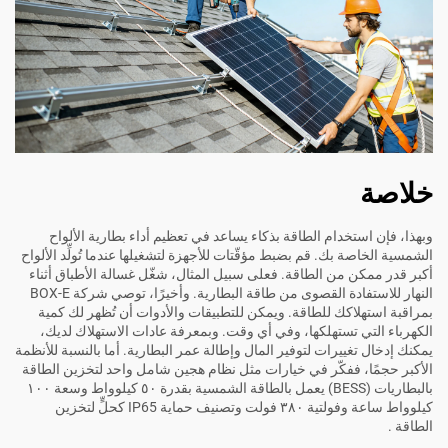
خلاصة
وبهذا، فإن استخدام الطاقة بذكاء يساعد في تعظيم أداء بطارية الألواح
الشمسية الخاصة بك. قم بضبط مؤقّتات للأجهزة لتشغيلها عندما تُولِّد الألواح
أكبر قدر ممكن من الطاقة. فعلى سبيل المثال، شغّل غسالة الأطباق أثناء
النهار للاستفادة القصوى من طاقة البطارية. وأخيرًا، توصي شركة BOX-E
بمراقبة استهلاكك للطاقة. ويمكن للتطبيقات والأدوات أن تُظهر لك كمية
الكهرباء التي تستهلكها، وفي أي وقت. وبمعرفة عادات الاستهلاك لديك،
يمكنك إدخال تغييرات لتوفير المال وإطالة عمر البطارية. أما بالنسبة للأنظمة
الأكبر حجمًا، ففكّر في خيارات مثل
نظام هجين شامل واحد لتخزين الطاقة
بالبطاريات (BESS) يعمل بالطاقة الشمسية بقدرة ٥٠ كيلوواط وسعة ١٠٠
كيلوواط ساعة وفولتية ٣٨٠ فولت وتصنيف حماية IP65 كحلٍّ لتخزين
الطاقة
.