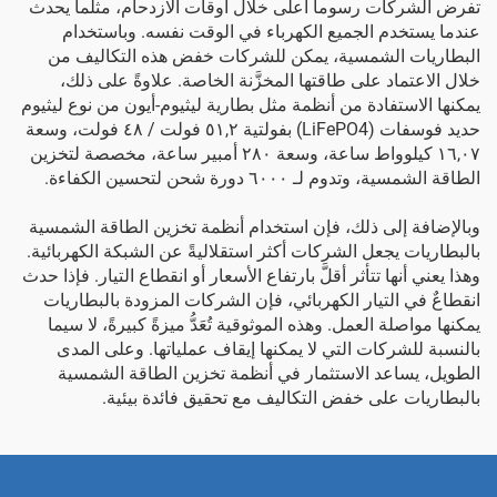
تفرض الشركات رسوماً أعلى خلال أوقات الازدحام، مثلما يحدث
عندما يستخدم الجميع الكهرباء في الوقت نفسه. وباستخدام
البطاريات الشمسية، يمكن للشركات خفض هذه التكاليف من
خلال الاعتماد على طاقتها المخزَّنة الخاصة. علاوةً على ذلك،
يمكنها الاستفادة من أنظمة مثل
بطارية ليثيوم-أيون من نوع ليثيوم
حديد فوسفات (LiFePO4) بفولتية ٥١,٢ فولت / ٤٨ فولت، وسعة
١٦,٠٧ كيلوواط ساعة، وسعة ٢٨٠ أمبير ساعة، مخصصة لتخزين
الطاقة الشمسية، وتدوم لـ ٦٠٠٠ دورة شحن
لتحسين الكفاءة.
وبالإضافة إلى ذلك، فإن استخدام أنظمة تخزين الطاقة الشمسية
بالبطاريات يجعل الشركات أكثر استقلاليةً عن الشبكة الكهربائية.
وهذا يعني أنها تتأثر أقلَّ بارتفاع الأسعار أو انقطاع التيار. فإذا حدث
انقطاعٌ في التيار الكهربائي، فإن الشركات المزودة بالبطاريات
يمكنها مواصلة العمل. وهذه الموثوقية تُعَدُّ ميزةً كبيرةً، لا سيما
بالنسبة للشركات التي لا يمكنها إيقاف عملياتها. وعلى المدى
الطويل، يساعد الاستثمار في أنظمة تخزين الطاقة الشمسية
بالبطاريات على خفض التكاليف مع تحقيق فائدة بيئية.