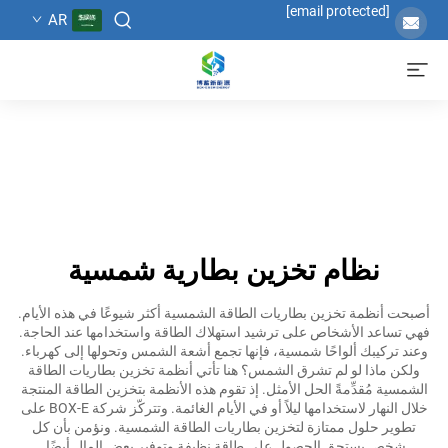
[email protected]
AR
نظام تخزين بطارية شمسية
أصبحت أنظمة تخزين بطاريات الطاقة الشمسية أكثر شيوعًا في هذه الأيام.
فهي تساعد الأشخاص على ترشيد استهلاك الطاقة واستخدامها عند الحاجة.
وعند تركيبك ألواحًا شمسية، فإنها تجمع أشعة الشمس وتحولها إلى كهرباء.
ولكن ماذا لو لم تشرق الشمس؟ هنا تأتي أنظمة تخزين بطاريات الطاقة
الشمسية مُقدِّمةً الحل الأمثل. إذ تقوم هذه الأنظمة بتخزين الطاقة المنتجة
خلال النهار لاستخدامها ليلاً أو في الأيام الغائمة. وتتركّز شركة BOX-E على
تطوير حلول ممتازة لتخزين بطاريات الطاقة الشمسية. ونؤمن بأن كل
شخصٍ يستحق الحصول على طاقة نظيفة وتوفير بعض المال أيضًا.