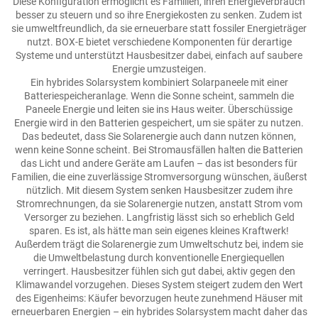
Diese Konfiguration ermöglicht es Familien, ihren Energieverbrauch
besser zu steuern und so ihre Energiekosten zu senken. Zudem ist
sie umweltfreundlich, da sie erneuerbare statt fossiler Energieträger
nutzt. BOX-E bietet verschiedene Komponenten für derartige
Systeme und unterstützt Hausbesitzer dabei, einfach auf saubere
Energie umzusteigen.
Ein hybrides Solarsystem kombiniert Solarpaneele mit einer
Batteriespeicheranlage. Wenn die Sonne scheint, sammeln die
Paneele Energie und leiten sie ins Haus weiter. Überschüssige
Energie wird in den Batterien gespeichert, um sie später zu nutzen.
Das bedeutet, dass Sie Solarenergie auch dann nutzen können,
wenn keine Sonne scheint. Bei Stromausfällen halten die Batterien
das Licht und andere Geräte am Laufen – das ist besonders für
Familien, die eine zuverlässige Stromversorgung wünschen, äußerst
nützlich. Mit diesem System senken Hausbesitzer zudem ihre
Stromrechnungen, da sie Solarenergie nutzen, anstatt Strom vom
Versorger zu beziehen. Langfristig lässt sich so erheblich Geld
sparen. Es ist, als hätte man sein eigenes kleines Kraftwerk!
Außerdem trägt die Solarenergie zum Umweltschutz bei, indem sie
die Umweltbelastung durch konventionelle Energiequellen
verringert. Hausbesitzer fühlen sich gut dabei, aktiv gegen den
Klimawandel vorzugehen. Dieses System steigert zudem den Wert
des Eigenheims: Käufer bevorzugen heute zunehmend Häuser mit
erneuerbaren Energien – ein hybrides Solarsystem macht daher das