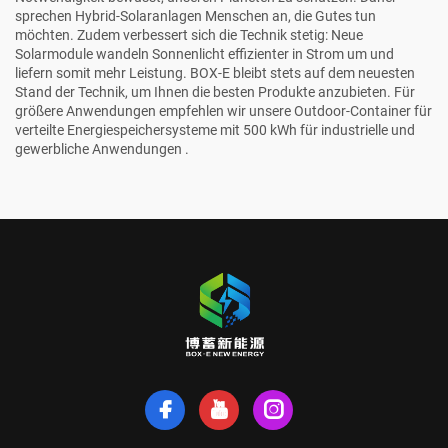
sprechen Hybrid-Solaranlagen Menschen an, die Gutes tun
möchten. Zudem verbessert sich die Technik stetig: Neue
Solarmodule wandeln Sonnenlicht effizienter in Strom um und
liefern somit mehr Leistung. BOX-E bleibt stets auf dem neuesten
Stand der Technik, um Ihnen die besten Produkte anzubieten. Für
größere Anwendungen empfehlen wir unsere
Outdoor-Container für
verteilte Energiespeichersysteme mit 500 kWh für industrielle und
gewerbliche Anwendungen
.