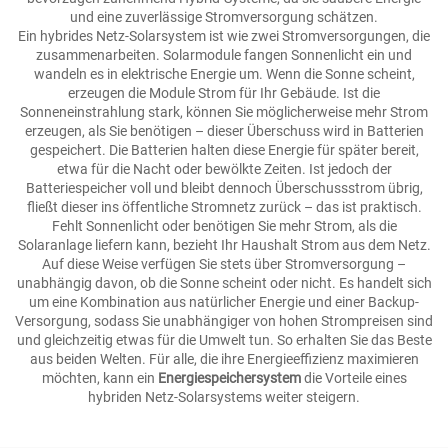
und eine zuverlässige Stromversorgung schätzen.
Ein hybrides Netz-Solarsystem ist wie zwei Stromversorgungen, die
zusammenarbeiten. Solarmodule fangen Sonnenlicht ein und
wandeln es in elektrische Energie um. Wenn die Sonne scheint,
erzeugen die Module Strom für Ihr Gebäude. Ist die
Sonneneinstrahlung stark, können Sie möglicherweise mehr Strom
erzeugen, als Sie benötigen – dieser Überschuss wird in Batterien
gespeichert. Die Batterien halten diese Energie für später bereit,
etwa für die Nacht oder bewölkte Zeiten. Ist jedoch der
Batteriespeicher voll und bleibt dennoch Überschussstrom übrig,
fließt dieser ins öffentliche Stromnetz zurück – das ist praktisch.
Fehlt Sonnenlicht oder benötigen Sie mehr Strom, als die
Solaranlage liefern kann, bezieht Ihr Haushalt Strom aus dem Netz.
Auf diese Weise verfügen Sie stets über Stromversorgung –
unabhängig davon, ob die Sonne scheint oder nicht. Es handelt sich
um eine Kombination aus natürlicher Energie und einer Backup-
Versorgung, sodass Sie unabhängiger von hohen Strompreisen sind
und gleichzeitig etwas für die Umwelt tun. So erhalten Sie das Beste
aus beiden Welten. Für alle, die ihre Energieeffizienz maximieren
möchten, kann ein
Energiespeichersystem
die Vorteile eines
hybriden Netz-Solarsystems weiter steigern.