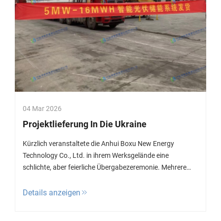
04 Mar 2026
Projektlieferung In Die Ukraine
Kürzlich veranstaltete die Anhui Boxu New Energy
Technology Co., Ltd. in ihrem Werksgelände eine
schlichte, aber feierliche Übergabezeremonie. Mehrere
Containeranlagen mit intelligenten Photovoltaik-
Energiespeichersystemen mit einer Leistung von 5 MW /
Details anzeigen
16 MWh wurden offiziell versandt...