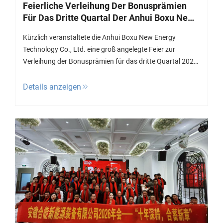
Feierliche Verleihung Der Bonusprämien
Für Das Dritte Quartal Der Anhui Boxu New
Energy Technology Co., Ltd.
Kürzlich veranstaltete die Anhui Boxu New Energy
Technology Co., Ltd. eine groß angelegte Feier zur
Verleihung der Bonusprämien für das dritte Quartal 2025,
um hervorragende Leistungen zu würdigen und die Kräfte
zu bündeln. Unter den Anwesenden befanden sich
Details anzeigen
Unternehmensleitung, Abteilungsleiter sowie
Mitarbeitervertreter...