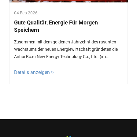
04 Feb 2026
Gute Qualität, Energie Für Morgen
Speichern
Zusammen mit dem goldenen Jahrzehnt des rasanten
Wachstums der neuen Energiewirtschaft gründeten die
Anhui Boxu New Energy Technology Co., Ltd. (im
Folgenden als „Boxu New Energy“ bezeichnet) und die
Anhui Heneng New Energy Equipment Co., Ltd. (im
Details anzeigen
Folgenden als … bezeichnet)