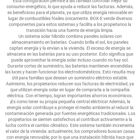
Esta configuración permite a las familias controlar mejor su
consumo energético, lo que ayuda a reducir las facturas. Además,
es beneficioso para el planeta, ya que utiliza energía renovable en
lugar de combustibles fósiles únicamente. BOX-E vende diversos
componentes para estos sistemas y facilita a los propietarios la
transición hacia una fuente de energía limpia.
Un sistema solar híbrido combina paneles solares con
almacenamiento en baterías. Cuando brilla el sol, los paneles
captan energía y la envían a la vivienda. El exceso de energía se
almacena en las baterías para su uso posterior. Esto significa que
puede aprovechar la energía solar incluso cuando no hay sol.
Durante cortes de suministro, las baterías mantienen encendidas
las luces y hacen funcionar los electrodomésticos. Esto resulta muy
útil para familias que desean un suministro eléctrico estable.
Asimismo, los propietarios reducen sus facturas de electricidad, ya
que utilizan energía solar en lugar de comprarla a la compañía
eléctrica. Con el tiempo, logran importantes ahorros económicos.
¡Es como tener su propia pequeña central eléctrica! Además, la
energía solar contribuye a proteger el medio ambiente al reducir la
contaminación generada por fuentes energéticas tradicionales. Los
propietarios se sienten satisfechos al contribuir activamente a la
lucha contra el cambio climático. Este sistema también incrementa
el valor de la vivienda: actualmente, los compradores buscan casas
con energía renovable, por lo que una instalación híbrida hace que