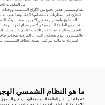
من المكونات الخا
نظام شمسي هجين يجمع بين الألواح الشمسية ووحدات تخزي
فتُخزَّن في البطاريات لاستخدامها لاحقًا. وهذا يعني 
المصابيح واستمرار تشغيل الأجهزة. وهذه ميزةٌ بالغة ال
يستخدمون الطاقة الشمسية بدلًا من شرائها من شركة التو
الشمسية البيئة عبر خفض التلوث الناجم عن مصادر الطاق
فالمشترون اليوم يفضلون المنازل المزودة بمصادر طاقة م
استردادات مالية لتركيب أنظمة الطاقة الشمسية، ما يغط
ما هو النظام الشمسي الهجين
عندما تختار نظام الطاقة الشمسية الهجين، فإن الحصول على ا
علامة BOX-E نقطة بداية ممتازة، حيث تتوفر ل