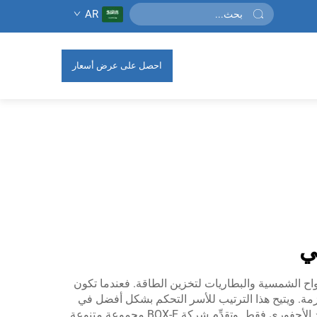
AR
احصل على عرض أسعار
ي
ألواح الشمسية والبطاريات لتخزين الطاقة. فعندما تكون
لازمة. ويتيح هذا الترتيب للأسر التحكم بشكل أفضل في
استهلاكها للطاقة، ما يساعد على خفض فواتير الكهرباء. كما أنه مفيد للبيئة، لأنه يعتمد على مصادر طاقة متجددة بدلًا من الوقود الأحفوري فقط. وتقدِّم شركة BOX-E مجموعة متنوعة