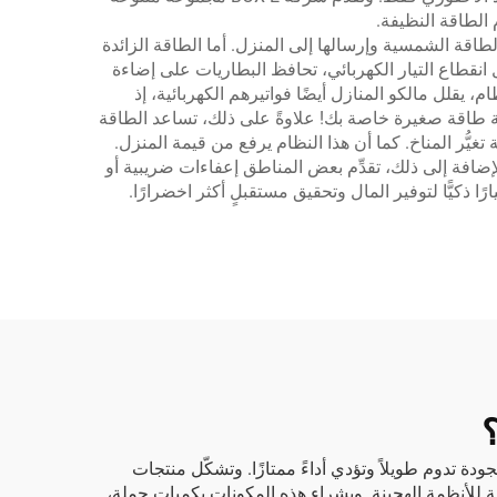
الطاقة النظيفة.
قة الشمسية وإرسالها إلى المنزل. أما الطاقة الزائدة
انقطاع التيار الكهربائي، تحافظ البطاريات على إضاءة
م، يقلل مالكو المنازل أيضًا فواتيرهم الكهربائية، إذ
طة طاقة صغيرة خاصة بك! علاوةً على ذلك، تساعد الطاقة
ُّر المناخ. كما أن هذا النظام يرفع من قيمة المنزل.
إضافة إلى ذلك، تقدِّم بعض المناطق إعفاءات ضريبية أو
 ذكيًّا لتوفير المال وتحقيق مستقبلٍ أكثر اخضرارًا.
ودة تدوم طويلاً وتؤدي أداءً ممتازًا. وتشكّل منتجات
صصة للأنظمة الهجينة. وبشراء هذه المكونات بكميات جملة،