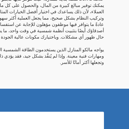
يمكنك توفير مبالغ كبيرة من المال، والحصول على كل ما تحت
العملاء، لأن ذلك يساعدك في اختيار أفضل الخيارات الم
وتركيب النظام بشكل صحيح، مما يجعل العملية أكثر سهولةً
عادةً ما يتوافر فيها موظفون مؤهلون للإجابة عن استفسار
أصدقاؤك أيضًا بتثبيت أنظمة شمسية في وقت واحد، ما يجعل هذ
حال ظهور أي مشكلات. وباختيارك مكونات عالية الجودة من علامة BOX-E، سيؤدي نظامك المركب أداءً ممتا
يواجه مالكو المنازل الذين يستخدمون الطاقة الشمسية ال
وتجعلها أكثر أمانًا للأسر.