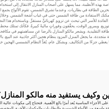
صة بهذه الأنظمة، مما يسهل على أصحاب المنازل الانتقال إلى استخدام 
ن الطاقة في بطاريات. وعندما تشرق الشمس، تقوم الألواح بجمع الطا
أنه يمكنك الاستفادة من طاقة الشمس حتى في غياب أشعة الشمس. وخلال 
فائدة للأسر التي تبحث عن تزويدٍ كهربائيٍّ مستقرٍّ. وباستخدام هذا النظا
زيع. وبمرور الوقت، يحقِّقون وفوراتٍ ماليةً كبيرةً. فكأنك تمتلك مح
ة التقليدية. ويشعر مالكو المنازل بالرضا عن مساهمتهم في مكافحة تغي
تجددة، ما يجعل المنزل المزود بنظام هجين أكثر جاذبية عند البيع. بال
ي جزءًا من التكاليف. وبشكل عام، يُعَدُّ النظام الشمسي الهجين خيارًا
 وكيف يستفيد منه مالكو المنازل؟
لأجزاء المناسبة يُعد أمرًا بالغ الأهمية. فتحتاج إلى مكونات عالية الج
ديها مجموعة واسعة من الألواح الشمسية والبطاريات والمكونات الأخرى المخ