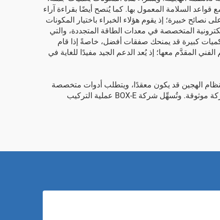
قواعد السلامة المعمول بها. كما يُنصح أيضًا بقراءة آراء
صائح خبيرة؛ إذ يقوم هؤلاء الخبراء باختيار المكونات
إلكترونية المتخصصة في معدات الطاقة المتجددة، والتي
 بكميات كبيرة قد يمنحك صفقات أفضل، خاصةً إذا قام
ي المقدَّم معها؛ إذ يُعد الدعم الجيد مفيدًا للغاية في
النظام الهجين قد يكون معقدًا، ويتطلب أدوات متخصصة
ومهارات فنية معينة. وإذا لم يُنفَّذ بشكل جيد، فقد يؤدي ذلك لاحقًا إلى تسربات أو انخفاض في الإنتاجية. ومن المهم جدًّا اختيار شركة موثوقة. وتُسهِّل شركة BOX-E عملية التركيب