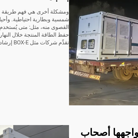
ومشكلة أخرى هي فهم طريقة عمل 
شمسية وبطارية احتياطية. وأحيان
القصوى منه، مثل: متى يُستخدم ا
حفظ الطاقة المنتجة خلال النهار
تقدِّم شركات مثل BOX-E إرشادات واضحة ودعمًا فنيًّا.
واجهها أصحاب