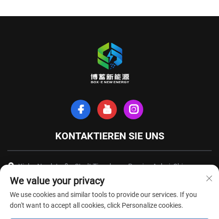
KONTAKTIEREN SIE UNS
Xinhe-Nordstraße, Stadt Tianchang, Provinz Anhui, China
We value your privacy
+86-18949493005
We use cookies and similar tools to provide our services. If you
[email protected]
don't want to accept all cookies, click Personalize cookies.