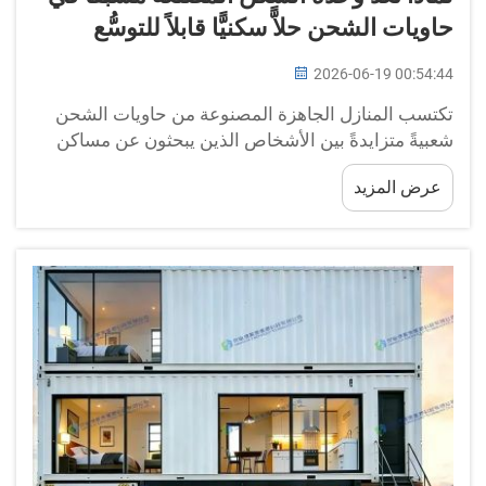
حاويات الشحن حلاًّ سكنيًّا قابلاً للتوسُّع
2026-06-19 00:54:44
تكتسب المنازل الجاهزة المصنوعة من حاويات الشحن
شعبيةً متزايدةً بين الأشخاص الذين يبحثون عن مساكن
رخيصة وصديقة للبيئة. وتتصدَّر شركة BOX-E هذا المجال،
عرض المزيد
حيث تقدِّم تصاميم خاصة سهلة التركيب والتعديل. وهذه
المنازل مصنوعة من حاويات شحن مستعملة، لذا فهي
قوية و...