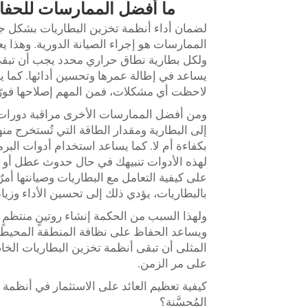
ما أفضل الممارسات للحفاظ
الممارسات هو إجراء الصيانة الدورية. وهذا
ولكل بطارية نطاق حراري محدد يجب أن تبقى 
يساعد في إطالة عمرها وتحسين أدائها. كما ي
لاحظت أي مشكلات، فمن المهم إصلاحها فورً
ومن أفضل الممارسات الأخرى مراقبة دورات شح
إلى البطارية ومقدار الطاقة التي تُستخرج منها
بكفاءة أم لا. كما يساعد استخدام أدوات البرمج
لهذه الأدوات تنبيهك في حال حدوث عطل أو اح
على كيفية التعامل مع البطاريات وصيانتها أمرٌ 
بالبطاريات، يؤدي ذلك إلى تحسين الأداء وزياد
ولهذا السبب من الحكمة إنشاء روتينٍ منتظمٍ ل
ويساعد الحفاظ على نظافة المنطقة المحيطة
على مر الزمن.
كيفية تعظيم العائد على الاستثمار في أنظمة 
المُحسَّنة؟