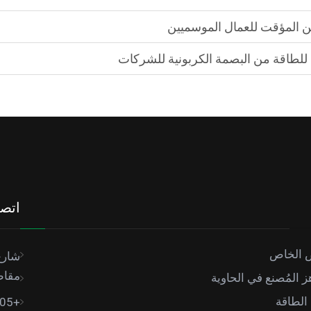
ن المؤقت للعمال الموسميين
 للطاقة من البصمة الكربونية للشركات
اتصل
ض الخاص
شارع
مقاط
ز المُصنع في الحاوية
الطاقة
+86-18949493005