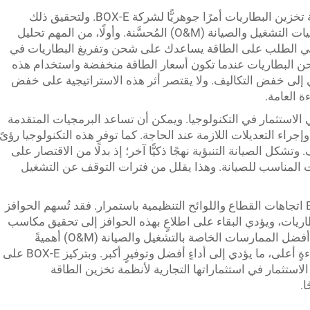
يُعَدُّ تعظيم العائد على الاستثمار (ROI) لأنظمة تخزين البطاريات أمرًا جوهريًّا لشركة BOX-E. ولتحقيق ذلك
بكفاءة، يجب على الشركات التركيز على عمليات التشغيل والصيانة (O&M) المُحسَّنة. وأولًا، من المهم تحليل
 في الطلب على الطاقة يساعدك على شحن وتفريغ البطاريات في
حن البطاريات عندما تكون أسعار الطاقة منخفضة واستخدام هذه
ي إلى خفض التكاليف. ولا يقتصر أثر هذه الاستراتيجية على خفض
ة العامة.
الاستثمار في التكنولوجيا. ويمكن أن تساعد البرمجيات المتقدمة
جراء التعديلات اللازمة عند الحاجة. كما توفر هذه التكنولوجيا رؤىً
شكل الصيانة التنبؤية نهجًا ذكيًّا آخر؛ إذ بدلًا من الاقتصار على
ت المناسب للصيانة. وهذا يقلل من فترات التوقف عن التشغيل
وعلاوةً على ذلك، ينبغي أن تتابع شركة BOX-E اتجاهات القطاع واللوائح التنظيمية باستمرار. فقد تُسهم الحوافز
اريات، ويؤدي البقاء على اطلاعٍ بهذه الحوافز إلى تحقيق مكاسب
مالية. وأخيرًا، يكتسي تدريب الموظفين على أفضل الممارسات الخاصة بالتشغيل والصيانة (O&M) أهميةً
قصوى. فالكوادر المؤهلة تُشغِّل الأنظمة بكفاءةٍ أعلى، ما يؤدي إلى أداءٍ أفضل وتوفيرٍ أكبر. وبتركيز BOX-E على
الاستثمار في استثماراتها التجارية لأنظمة تخزين الطاقة
ا.