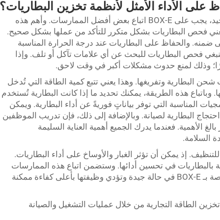
 على الأداء الأمثل لأنظمة تخزين البطاريات؟
لضمان أداء أنظمة تخزين البطاريات بشكل جيد، يجب على BOX-E اتباع بعض أفضل الممارسات. وأهم هذه
 يعني فحص البطاريات بشكل متكرر للتأكد من عملها بشكل صحيح.
ضمنه. والحفاظ على البطاريات عند درجة الحرارة المناسبة
نبغي فحص البطاريات للبحث عن أي علامات تآكل أو تلف. وإذا
ا؛ وذلك لمنع حدوث مشكلات أكبر في وقت لاحق.
ن البطارية وتفريغها. وهذا يعني تتبع كمية الطاقة التي تُدخل
. وباتباع هذه الطريقة، يمكنك تحديد ما إذا كانت البطارية تُستخدم
يات المناسبة التي توفر بياناتٍ فوريةً عن أداء البطارية. ويمكن
تجاج البطارية لصيانة. وبالإضافة إلى ذلك، فإن تدريب الموظفين
بالغ الأهمية. فعندما يدرك الجميع أهمية العناية السليمة
ة السلامة.
لتنظيف. إذ يمكن أن تؤثر الغبار والأوساخ على أداء البطاريات.
 بالبطاريات في تحسين أدائها. وستضمن اتباع هذه الممارسات
المثلى أن تبقى أنظمة تخزين البطاريات الخاصة بـ BOX-E في حالة جيدة وتؤدي وظيفتها بأعلى كفاءة ممكنة
تخزين الطاقة التجارية من خلال عمليات التشغيل والصيانة