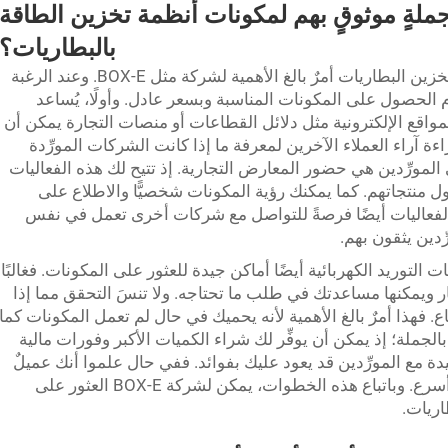
جملةٍ موثوقٍ بهم لمكونات أنظمة تخزين الطاقة
بالبطاريات؟
إن العثور على مورِّدين جيدين لأجزاء أنظمة تخزين البطاريات أمرٌ بالغ الأهمية لشركة مثل BOX-E. وعند الرغبة
 الحصول على المكونات المناسبة وبسعر عادل. وأولًا، يُساعد
لمواقع الإلكترونية مثل دلائل القطاعات أو منصات التجارة يمكن أن
 آراء العملاء الآخرين لمعرفة ما إذا كانت الشركات المورِّدة
المورِّدين هي حضور المعارض التجارية. إذ تتيح لك هذه الفعاليات
ول منتجاتهم. كما يمكنك رؤية المكونات شخصيًّا والاطلاع على
ذه الفعاليات أيضًا فرصةً للتواصل مع شركات أخرى تعمل في نفس
ّدين يثقون بهم.
لتوريد الكهربائية أيضًا أماكن جيدة للعثور على المكونات. فغالبًا
ار ويمكنها مساعدتك في طلب ما تحتاجه. ولا تنسَ التحقق مما إذا
 فهذا أمرٌ بالغ الأهمية لأنه يحميك في حال لم تعمل المكونات كما
جملة؛ إذ يمكن أن يوفِّر لك شراء الكميات الأكبر وفورات مالية
يدة مع المورِّدين قد يعود عليك بفوائد. ففي حال علموا أنك عميلٌ
دائم، فقد يقدمون لك أسعارًا أفضل أو شحنًا أسرع. وباتباع هذه الخطوات، يمكن لشركة BOX-E العثور على
اريات.