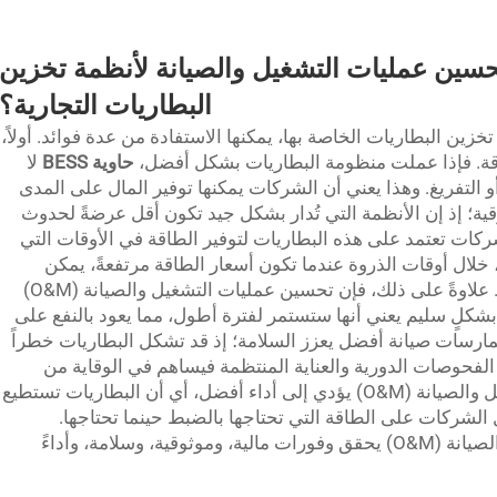
لتحسين عمليات التشغيل والصيانة لأنظمة تخزين
البطاريات التجارية؟
زين البطاريات الخاصة بها، يمكنها الاستفادة من عدة فوائد. أولاً،
قة. فإذا عملت منظومة البطاريات بشكل أفضل،
حاوية BESS
لا
و التفريغ. وهذا يعني أن الشركات يمكنها توفير المال على المدى
قية؛ إذ إن الأنظمة التي تُدار بشكل جيد تكون أقل عرضةً لحدوث
لشركات تعتمد على هذه البطاريات لتوفير الطاقة في الأوقات التي
، خلال أوقات الذروة عندما تكون أسعار الطاقة مرتفعةً، يمكن
لبطارية موثوقة أن توفر مبلغاً كبيراً من المال. علاوةً على ذلك، فإن تحسين عمليات التشغيل والصيانة (O&M)
 بشكلٍ سليم يعني أنها ستستمر لفترة أطول، مما يعود بالنفع على
مارسات صيانة أفضل يعزز السلامة؛ إذ قد تشكل البطاريات خطراً
ء الفحوصات الدورية والعناية المنتظمة فيساهم في الوقاية من
الحوادث. وأخيراً، فإن تحسين عمليات التشغيل والصيانة (O&M) يؤدي إلى أداء أفضل، أي أن البطاريات تستطيع
لشركات على الطاقة التي تحتاجها بالضبط حينما تحتاجها.
وبالتالي، فإن التركيز على عمليات التشغيل والصيانة (O&M) يحقق وفورات مالية، وموثوقية، وسلامة، وأداءً