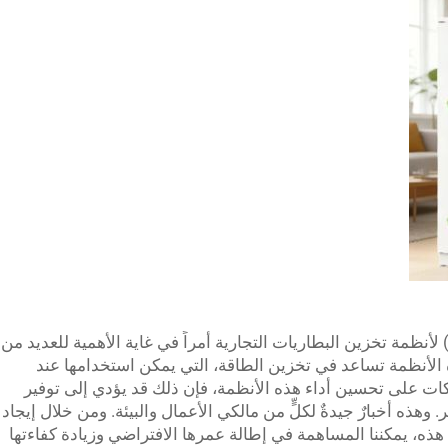
ُعَد تحسين عمليات التشغيل والصيانة (O&M) لأنظمة تخزين البطاريات التجارية أمراً في غاية الأهمية للعديد من
وم. وتدرك شركة BOX-E أن هذه الأنظمة تساعد في تخزين الطاقة، التي يمكن استخدامها عند
ركات على تحسين أداء هذه الأنظمة، فإن ذلك قد يؤدي إلى توفير
هذه أخبارٌ جيدةٌ لكلٍّ من مالكي الأعمال والبيئة. ومن خلال إيجاد
ذه، يمكننا المساهمة في إطالة عمرها الافتراضي وزيادة كفاءتها