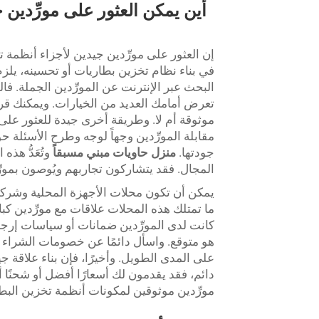
أين يمكن العثور على مورِّدين 
في بناء نظام تخزين بطاريات أو تحسينه، يلزم
البحث عبر الإنترنت عن المورِّدين الجملة. فا
تعرض أمامك العديد من الخيارات. ويمكنك قراءة
موثوقة أم لا. وطريقة أخرى جيدة للعثور على 
مقابلة المورِّدين وجهاً لوجه وطرح الأسئلة ح
جودتها.
منزل حاويات مبني مسبقاً
وتُعَدُّ ه
المجال. فقد يتشاركون تجاربهم ويُوصون بمورِ
يمكن أن تكون محلات الأجهزة المحلية وشركات ا
ما تمتلك هذه المحلات علاقات مع مورِّدين كب
كانت لدى المورِّدين ضمانات أو سياسات إرجاع.
هو متوقع. واسأل دائمًا عن خصومات الشراء بال
على المدى الطويل. وأخيرًا، فإن بناء علاقة ج
مورِّدين موثوقين لمكونات أنظمة تخزين البط