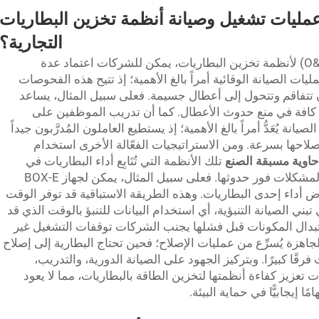
عمليات تشغيل وصيانة أنظمة تخزين البطاريات
التجارية؟
لتحسين كفاءة عمليات التشغيل والصيانة (O&M) لأنظمة تخزين البطاريات، يمكن للشركات اعتماد عدة
ليات الصيانة الوقائية أمراً بالغ الأهمية؛ إذ تتيح هذه الفحوصات
تتفاقم وتتحول إلى أعطال جسيمة. فعلى سبيل المثال، يساعد
 كافة في منع حدوث الأعطال. كما أن تدريب الموظفين على
نة يُعَدُّ أمراً بالغ الأهمية؛ إذ يستطيع العاملون المُدرَّبون جيداً
احها بسرعة. ومن الاستراتيجيات الفعّالة الأخرى استخدام
اوية مسبقة الصنع
تلك الأنظمة التي تُتَابِع أداء البطاريات في
الوقت الفعلي يمكن أن تساعد في اكتشاف المشكلات فور حدوثها. فعلى سبيل المثال، يمكن لجهاز BOX-E
خفاض أداء إحدى البطاريات. وهذه الطريقة الاستباقية قد توفر الوقت
ني الصيانة التنبؤية، أي استخدام البيانات للتنبؤ بالوقت الذي قد
استبدال المكونات قبل فشلها يجنب الشركات توقفات التشغيل غير
الجاهزة يُسرِّع من عمليات الإصلاح؛ فحين تحتاج البطارية إلى إصلاح
رقًا كبيرًا. وبتركيز الجهود على الصيانة الدورية، والتدريب،
تعزيز كفاءة أنظمتها لتخزين الطاقة بالبطاريات، مما لا يعود
 إيجابيًّا في حماية البيئة.