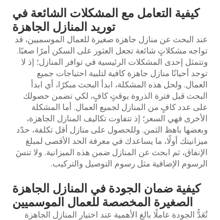
كيفية التعامل مع المشكلات الشائعة في
توريد المنازل الجاهزة
عند البحث عن منازل جاهزة صغيرة للعمال الموسميين، قد
تواجه مشكلاتٍ شائعة تجعل العثور على السكن أمرًا صعبًا.
وتتمثل إحدى المشكلات الرئيسية في توافر المنازل؛ إذ لا
توجد أحيانًا منازل جاهزة كافية لتلبية احتياجات جميع
العمال. ولحل هذه المشكلة، ابدأ البحث مبكرًا، أي ابدأ
البحث قبل فترة الذروة بوقتٍ كافٍ، لكي تضمن حصولك
على عدد كافٍ من المنازل لجميع العمال. أما المشكلة
الأخرى فهي السعر؛ إذ تتفاوت تكاليف المنازل الجاهزة،
وبعضها باهظ الثمن. وللحصول على منازل أقل تكلفة، حدّد
ميزانيتك أولًا، ما يساعدك في معرفة الحد الأقصى لمبلغ
الإنفاق، ثم ابحث عن المنازل ضمن هذه الميزانية. ولا تنسَ
الرسوم الإضافية مثل رسوم التوصيل والتركيب.
كيفية ضمان الجودة في المنازل الجاهزة
الصغيرة المخصصة للعمال الموسميين
تُعَدُّ الجودة عاملًا بالغ الأهمية عند اختيار المنازل الجاهزة