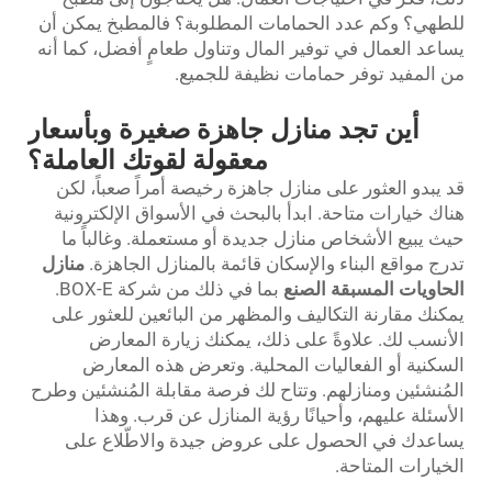
للطهي؟ وكم عدد الحمامات المطلوبة؟ فالمطبخ يمكن أن
يساعد العمال في توفير المال وتناول طعامٍ أفضل، كما أنه
من المفيد توفر حمامات نظيفة للجميع.
أين تجد منازل جاهزة صغيرة وبأسعار
معقولة لقوتك العاملة؟
قد يبدو العثور على منازل جاهزة رخيصة أمراً صعباً، لكن
هناك خيارات متاحة. ابدأ بالبحث في الأسواق الإلكترونية
حيث يبيع الأشخاص منازل جديدة أو مستعملة. وغالباً ما
تدرج مواقع البناء والإسكان قائمة بالمنازل الجاهزة.
منازل
الحاويات المسبقة الصنع
بما في ذلك من شركة BOX-E.
يمكنك مقارنة التكاليف والمظهر من البائعين للعثور على
الأنسب لك. علاوةً على ذلك، يمكنك زيارة المعارض
السكنية أو الفعاليات المحلية. وتعرض هذه المعارض
المُنشئين ومنازلهم. وتتاح لك فرصة مقابلة المُنشئين وطرح
الأسئلة عليهم، وأحيانًا رؤية المنازل عن قرب. وهذا
يساعدك في الحصول على عروض جيدة والاطّلاع على
الخيارات المتاحة.