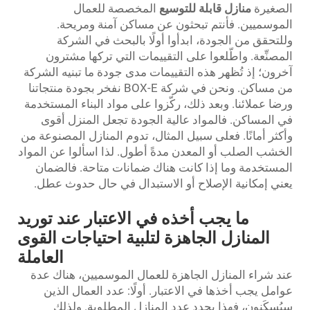
الصغيرة
منازل قابلة للتوسيع
المخصصة للعمال
الموسميين. فأنتم تبحثون عن مساكن آمنة ومريحة.
وللتحقق من الجودة، ابدأوا أولًا بالبحث في الشركة
المصنِّعة. واطّلعوا على التقييمات التي تركها مشترون
آخرون؛ إذ تُظهر هذه التقييمات مدى جودة ما تبنيه الشركة
من مساكن. ونحن في شركة BOX-E نفخر بجودة منتجاتنا
ورضا عملائنا. وبعد ذلك، ركّزوا على مواد البناء المستخدمة
في المساكن. فالمواد عالية الجودة تجعل المنزل أقوى
وأكثر أمانًا. فعلى سبيل المثال، تدوم المنازل المصنوعة من
الخشب الصلب أو المعدن مدةً أطول. لذا اسألوا عن المواد
المستخدمة وما إذا كانت هناك ضمانات متاحة. فالضمان
يعني إمكانية الإصلاح أو الاستبدال في حال حدوث عطل.
ما يجب أخذه في الاعتبار عند توريد
المنازل الجاهزة لتلبية احتياجات القوى
العاملة
عند شراء المنازل الجاهزة للعمال الموسميين، هناك عدة
عوامل يجب أخذها في الاعتبار. أولًا: عدد العمال الذين
سيُسكَنون، فهذا يحدد عدد المنازل المطلوبة. ولذلك