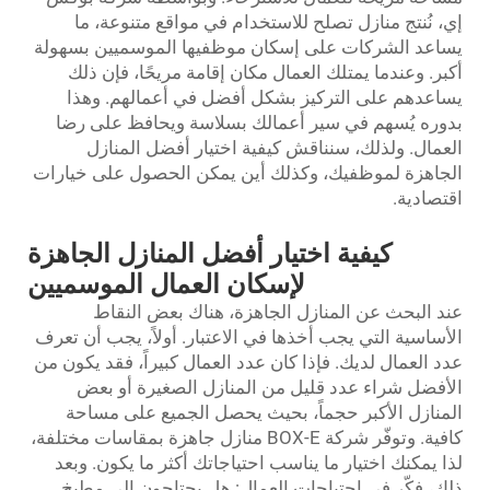
إي، نُنتج منازل تصلح للاستخدام في مواقع متنوعة، ما
يساعد الشركات على إسكان موظفيها الموسميين بسهولة
أكبر. وعندما يمتلك العمال مكان إقامة مريحًا، فإن ذلك
يساعدهم على التركيز بشكل أفضل في أعمالهم. وهذا
بدوره يُسهم في سير أعمالك بسلاسة ويحافظ على رضا
العمال. ولذلك، سنناقش كيفية اختيار أفضل المنازل
الجاهزة لموظفيك، وكذلك أين يمكن الحصول على خيارات
اقتصادية.
كيفية اختيار أفضل المنازل الجاهزة
لإسكان العمال الموسميين
عند البحث عن المنازل الجاهزة، هناك بعض النقاط
الأساسية التي يجب أخذها في الاعتبار. أولاً، يجب أن تعرف
عدد العمال لديك. فإذا كان عدد العمال كبيراً، فقد يكون من
الأفضل شراء عدد قليل من المنازل الصغيرة أو بعض
المنازل الأكبر حجماً، بحيث يحصل الجميع على مساحة
كافية. وتوفّر شركة BOX-E منازل جاهزة بمقاسات مختلفة،
لذا يمكنك اختيار ما يناسب احتياجاتك أكثر ما يكون. وبعد
ذلك، فكّر في احتياجات العمال: هل يحتاجون إلى مطبخ