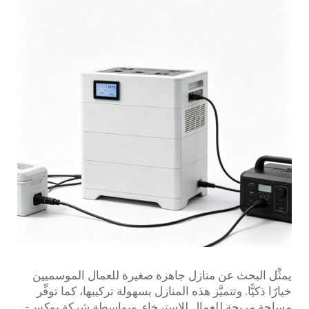
يمثِّل البحث عن منازل جاهزة صغيرة للعمال الموسميين
خيارًا ذكيًّا. وتتميَّز هذه المنازل بسهولة تركيبها، كما توفِّر
مساحة مريحة للعمال للاسترخاء. وبواسطة شركة بوكس-