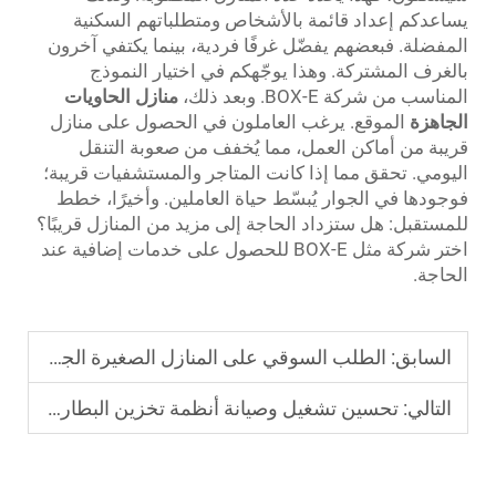
يساعدكم إعداد قائمة بالأشخاص ومتطلباتهم السكنية
المفضلة. فبعضهم يفضّل غرفًا فردية، بينما يكتفي آخرون
بالغرف المشتركة. وهذا يوجّهكم في اختيار النموذج
المناسب من شركة BOX-E. وبعد ذلك،
منازل الحاويات
الجاهزة
الموقع. يرغب العاملون في الحصول على منازل
قريبة من أماكن العمل، مما يُخفف من صعوبة التنقل
اليومي. تحقق مما إذا كانت المتاجر والمستشفيات قريبة؛
فوجودها في الجوار يُبسّط حياة العاملين. وأخيرًا، خطط
للمستقبل: هل ستزداد الحاجة إلى مزيد من المنازل قريبًا؟
اختر شركة مثل BOX-E للحصول على خدمات إضافية عند
الحاجة.
السابق:
الطلب السوقي على المنازل الصغيرة الجاهزة في قطاع السياحة
التالي:
تحسين تشغيل وصيانة أنظمة تخزين البطاريات التجارية