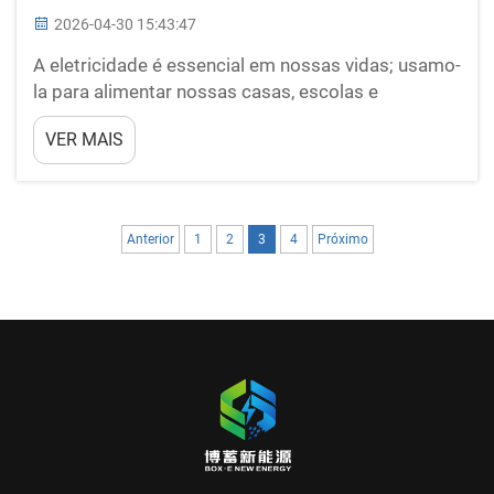
2026-04-30 15:43:47
A eletricidade é essencial em nossas vidas; usamo-
la para alimentar nossas casas, escolas e
empresas. No entanto, essa mesma eletricidade
VER MAIS
que utilizamos nem sempre está prontamente
disponível. É aqui que entra o armazenamento em
larga escala de eletricidade. Empresas como BO...
Anterior
1
2
3
4
Próximo