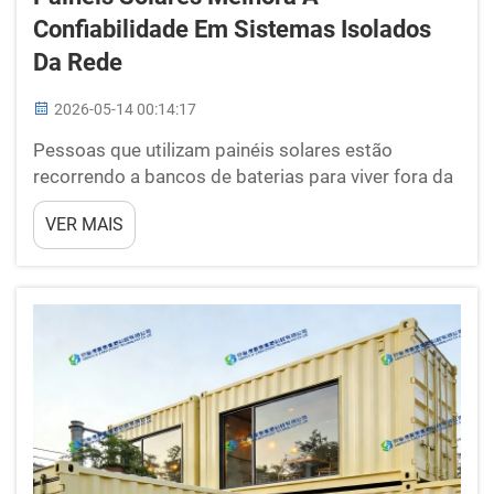
Confiabilidade Em Sistemas Isolados
Da Rede
2026-05-14 00:14:17
Pessoas que utilizam painéis solares estão
recorrendo a bancos de baterias para viver fora da
rede. Esses sistemas armazenam a energia gerada
VER MAIS
pelos painéis solares e fornecem eletricidade
quando necessário. A BOX-E fabrica esses bancos
de baterias, tornando a vida fora da rede mais
confiável. Quando há sol, os painéis carregam...