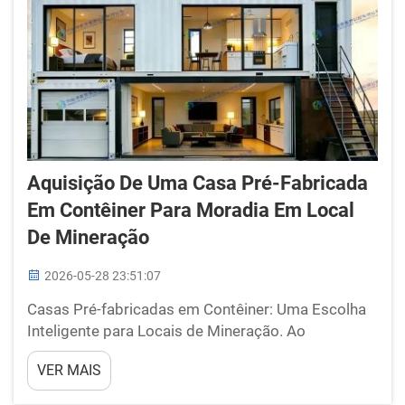
Aquisição De Uma Casa Pré-Fabricada
Em Contêiner Para Moradia Em Local
De Mineração
2026-05-28 23:51:07
Casas Pré-fabricadas em Contêiner: Uma Escolha
Inteligente para Locais de Mineração. Ao
considerar moradias para locais de mineração, as
VER MAIS
casas pré-fabricadas em contêiner são a opção
mais lógica. Elas são construídas em fábricas e,