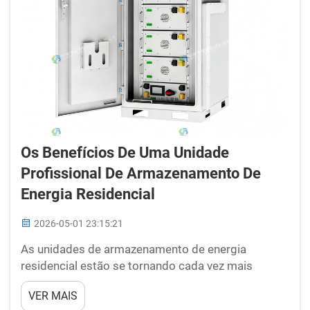
Os Benefícios De Uma Unidade
Profissional De Armazenamento De
Energia Residencial
2026-05-01 23:15:21
As unidades de armazenamento de energia
residencial estão se tornando cada vez mais
populares. Essas unidades armazenam
VER MAIS
eletricidade proveniente, por exemplo, de painéis