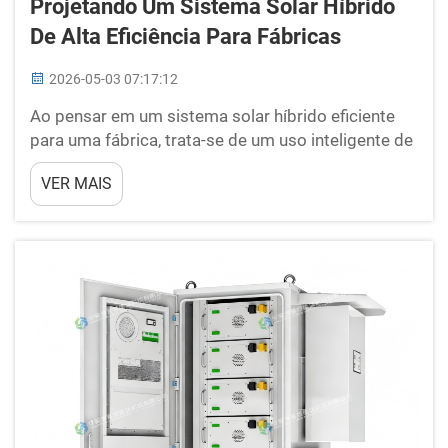
Projetando Um Sistema Solar Híbrido
De Alta Eficiência Para Fábricas
2026-05-03 07:17:12
Ao pensar em um sistema solar híbrido eficiente
para uma fábrica, trata-se de um uso inteligente de
energia. O consumo de energia nas fábricas da
VER MAIS
BOX-E é elevado, pois as fábricas utilizam muita
energia para operação; embora possa exigir algum
esforço para sua obtenção, a energia solar é uma
forma limpa de obter eletricidade...