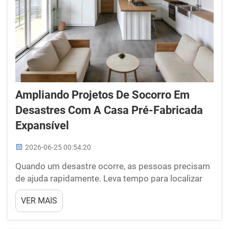
Ampliando Projetos De Socorro Em
Desastres Com A Casa Pré-Fabricada
Expansível
2026-06-25 00:54:20
Quando um desastre ocorre, as pessoas precisam
de ajuda rapidamente. Leva tempo para localizar
abrigos e suprimentos para os afetados. É aqui
VER MAIS
que a BOX-E entra com uma solução especial:
casas pré-fabricadas expansíveis. Essas estruturas
podem ser montadas rapidamente e transportadas