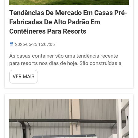
Tendências De Mercado Em Casas Pré-
Fabricadas De Alto Padrão Em
Contêineres Para Resorts
2026-05-25 15:07:06
As casas-container são uma tendência recente
para resorts nos dias de hoje. São construídas a
partir de contêineres e podem ser transformadas
VER MAIS
em residências confortáveis. Os resorts utilizam-
nas para criar quartos de hóspedes. Oferecem uma
opção ecológica e moderna. Empresas como a
BOX-E são pioneiras ...