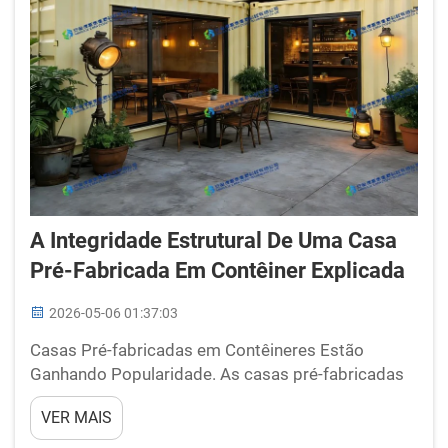
A Integridade Estrutural De Uma Casa
Pré-Fabricada Em Contêiner Explicada
2026-05-06 01:37:03
Casas Pré-fabricadas em Contêineres Estão
Ganhando Popularidade. As casas pré-fabricadas
em contêineres estão realmente populares nos
VER MAIS
dias de hoje. Elas são feitas de contêineres
marítimos de alta qualidade e alta resistência. As