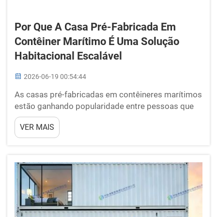
Por Que A Casa Pré-Fabricada Em
Contêiner Marítimo É Uma Solução
Habitacional Escalável
2026-06-19 00:54:44
As casas pré-fabricadas em contêineres marítimos
estão ganhando popularidade entre pessoas que
buscam moradias acessíveis e ecologicamente
VER MAIS
corretas. A BOX-E lidera nesse segmento, com
projetos especiais fáceis de montar e personalizar.
Essas casas são feitas a partir de contêineres
marítimos usados, o que as torna resistentes e ...