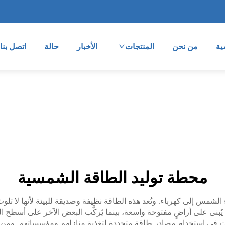
ية
من نحن
المنتجات
الأخبار
حالة
اتصل بنا
محطة توليد الطاقة الشمسية
شمس إلى كهرباء. وتُعد هذه الطاقة نظيفة وصديقة للبيئة لأنها لا تل
ُبنى على أراضٍ مفتوحة واسعة، بينما يُركَّب البعض الآخر على أسطح ال
ركات في استخدام مصادر طاقة متجددة لتغذية منازلهم ومؤسساتهم. وم