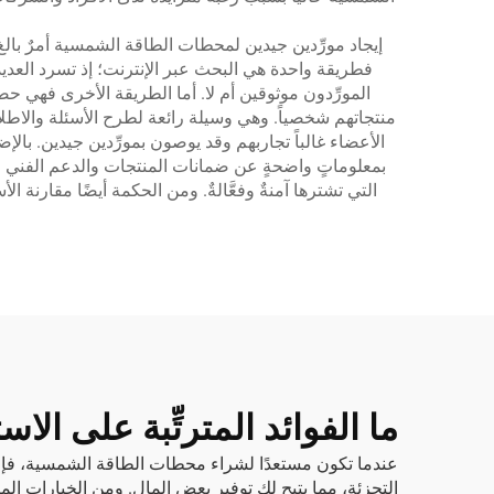
إيجاد مورِّدين جيدين لمحطات الطاقة الشمسية أمرٌ بال
فطريقة واحدة هي البحث عبر الإنترنت؛ إذ تسرد العديد
المورِّدون موثوقين أم لا. أما الطريقة الأخرى فهي حض
منتجاتهم شخصياً. وهي وسيلة رائعة لطرح الأسئلة والاط
الأعضاء غالباً تجاربهم وقد يوصون بمورِّدين جيدين. با
بمعلوماتٍ واضحةٍ عن ضمانات المنتجات والدعم الفني للعم
التي تشترها آمنةٌ وفعَّالةٌ. ومن الحكمة أيضًا مقارنة
ما الفوائد المترتِّبة على 
عندما تكون مستعدًا لشراء محطات الطاقة الشمسية، فإن ال
التجزئة، مما يتيح لك توفير بعض المال. ومن الخيارات ا