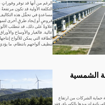
الرغم من أنها قد توفر وفوراتٍ 
التكلفة الأولية قد تكون مرتفعةً 
مساعدةٍ في تحمُّل هذه التكاليف ا
قروضٍ أو إيجاد طرقٍ أخرى لتم
علاوةً على ذلك، قد تتطلب الألوا
عالية. فالغبار والأوساخ والأور
الطاقة التي يمكن للألواح إنتاج
تنظيف ألواحهم بانتظام، ما يؤدي
ة الشمسية
 حماية الشركات من ارتفاع
بائية لتزويدها بالكهرباء، فقد