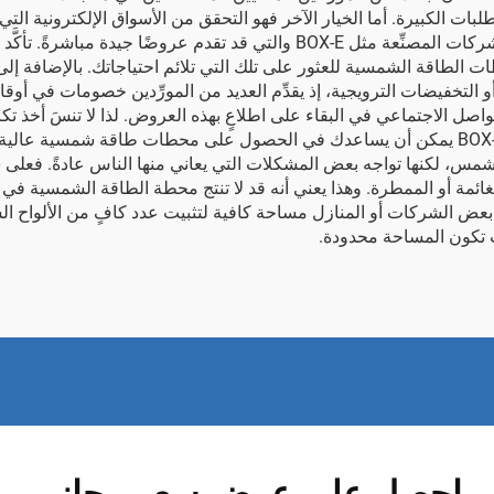
 الكبيرة. أما الخيار الآخر فهو التحقق من الأسواق الإلكترونية التي
شركات المصنِّعة مثل
BOX-E
والتي قد تقدم عروضًا جيدة مباشرةً. تأكَ
طاقة الشمسية للعثور على تلك التي تلائم احتياجاتك. بالإضافة إلى
التخفيضات الترويجية، إذ يقدِّم العديد من المورِّدين خصومات في أوق
التواصل الاجتماعي في البقاء على اطلاعٍ بهذه العروض. لذا لا تنسَ أخذ
BOX
يمكن أن يساعدك في الحصول على محطات طاقة شمسية عالية الج
مس، لكنها تواجه بعض المشكلات التي يعاني منها الناس عادةً. فعلى 
الغائمة أو الممطرة. وهذا يعني أنه قد لا تنتج محطة الطاقة الشمسية في 
عض الشركات أو المنازل مساحة كافية لتثبيت عدد كافٍ من الألواح الش
ث تكون المساحة محدودة.