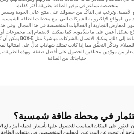
متخصصة تساعد في توفير الطاقة بطريقة أكثر كفاءة.
غ الأهمية. وترغب في التأكُّد من حصولك على منتج عالي الجودة وبسعر
 من المواقع الإلكترونية الشركات التي تبيع محطات الطاقة الشمسية. وي
ور المعارض التجارية أو الفعاليات المتخصصة في هذا المجال. وفي هذه ا
لاع بشكل أعمق على ما يقدِّمونه. كما يمكنك الانضمام إلى مجموعات 
لإضافة إلى ذلك، يمكنك الاتصال بالشركات مباشرةً مثل
BOX-E
يمكن أن تُق
لاء. وتذكَّر التحقُّق مما إذا كانت تمتلك شهاداتٍ تدلُّ على امتثاله
 الأسعار من مورِّدين مختلفين للحصول على أفضل صفقة. وبهذه الطريقة، يم
احتياجاتك من الطاقة.
الاستثمار في محطة طاقة شمسية؟
عثور على المكان المناسب للحصول عليها بأسعار الجملة أمرٌ بالغ الأه
لمتاحة أن تبحث عن الموزعين المحليين المتخصصين في منتجات الطاقة ال