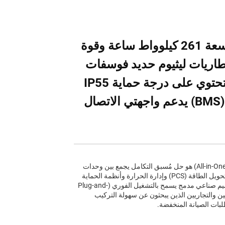
خزينة تخزين طاقة هجينة بسعة 261 كيلوواط ساعة وقوة
 بطاريات ليثيوم حديد فوسفات
(LiFePO4) وتبريد سائل، وتحتوي على درجة حماية IP55
ونظام إدارة بطاريات ذكي (BMS) يدعم واجهتي الاتصال
نظام تخزين الطاقة المنزلي المدمج (All-in-One Cabinet) هو حل مُسبق التكامل يجمع بين وحدات
البطاريات ونظام إدارة البطارية (BMS) ونظام تحويل الطاقة (PCS) وإدارة الحرارة وأنظمة الحماية
الأمنية في وحدة واحدة. ويتميّز هذا النظام بتصميم صناعي مدمج يسمح بالتشغيل الفوري (Plug-and-
يين والتجاريين الذين يبحثون عن سهولة التركيب
بات الصيانة المنخفضة.