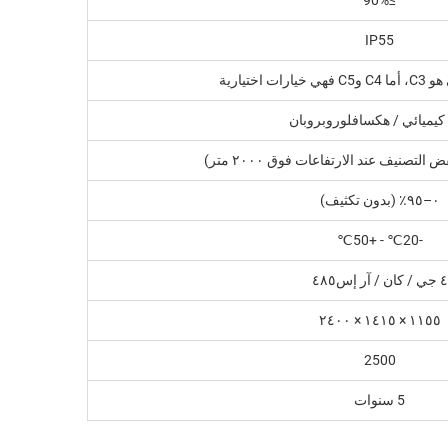
IP55
ت اختيارية
 كيميائي / هكسافلوروبروبان
٠–٩٥٪ (بدون تكثيف)
-20℃ - +50℃
٤ جي / كان / آر إس٤٨٥
١١٥٥ × ١٤١٥ × ٢٤٠٠
2500
5 سنوات