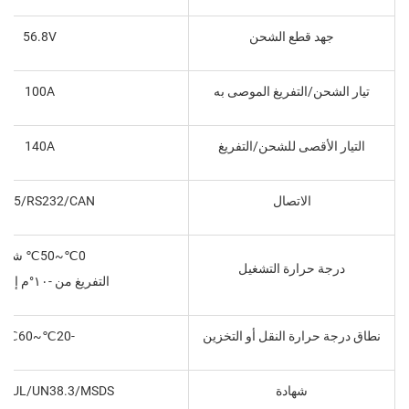
جهد قطع الشحن
56.8V
تيار الشحن/التفريغ الموصى به
100A
التيار الأقصى للشحن/التفريغ
140A
الاتصال
485/RS232/CAN
0℃~50℃ شحن
درجة حرارة التشغيل
التفريغ من -١٠°م إلى ٥٠°م
نطاق درجة حرارة النقل أو التخزين
-20℃~60℃
شهادة
EC/UL/UN38.3/MSDS