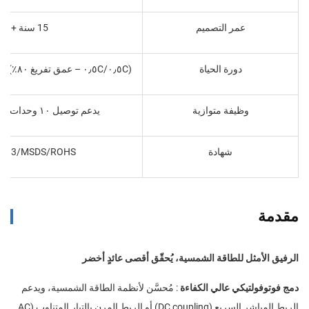
عمر التصميم
15 سنة +
دورة الحياة
(٠٫٥C/٠٫٥C – عمق تفريغ ٨٠٪) لأكثر من ٦٠٠٠ دورة
وظيفة متوازية
يدعم توصيل ١٠ وحدات على التوازي
شهادة
38.3/MSDS/ROHS
مقدمة
الرفيق الأمثل للطاقة الشمسية، يُحقّق أقصى عائدٍ أخضر
دمج فوتوفولتيكي عالي الكفاءة
: مُحسَّن لأنظمة الطاقة الشمسية، ويدعم
الربط المباشر السريع (DC coupling) أو الربط المرن بالتيار المتناوب (AC