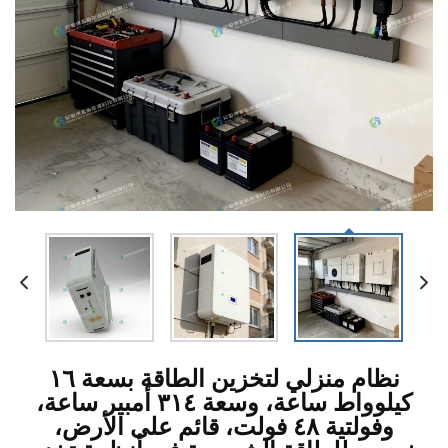
نظام منزلي لتخزين الطاقة بسعة ١٦
كيلوواط ساعة، وسعة ٣١٤ أمبير ساعة،
وفولتية ٤٨ فولت، قائم على الأرض،