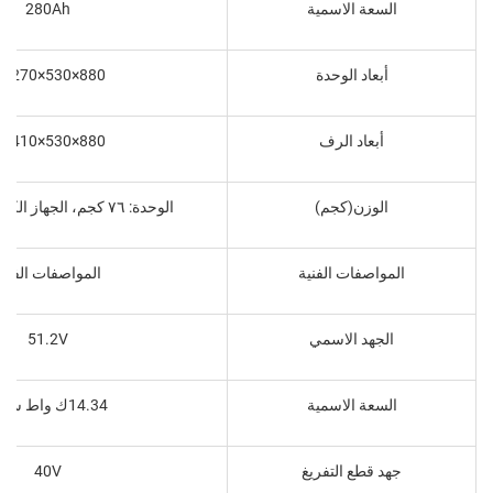
السعة الاسمية
280Ah
أبعاد الوحدة
880×530×270 مم
أبعاد الرف
880×530×410 مم
الوزن(كجم)
الوحدة: ٧٦ كجم، الجهاز الكامل: ١١٠ كجم
المواصفات الفنية
المواصفات الفنية
الجهد الاسمي
51.2V
السعة الاسمية
14.34ك واط ساعة
جهد قطع التفريغ
40V