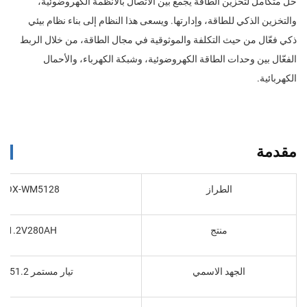
حلٌّ متكامل لتخزين الطاقة يجمع بين الاتصال بالأنظمة الكهروضوئية،
والتخزين الذكي للطاقة، وإدارتها. ويسعى هذا النظام إلى بناء نظام بيئي
ذكي فعّال من حيث التكلفة والموثوقية في مجال الطاقة، من خلال الربط
الفعّال بين وحدات الطاقة الكهروضوئية، وشبكة الكهرباء، والأحمال
الكهربائية.
مقدمة
الطراز
BOX-WM5128
منتج
51.2V280AH
الجهد الاسمي
تيار مستمر 51.2 فولت