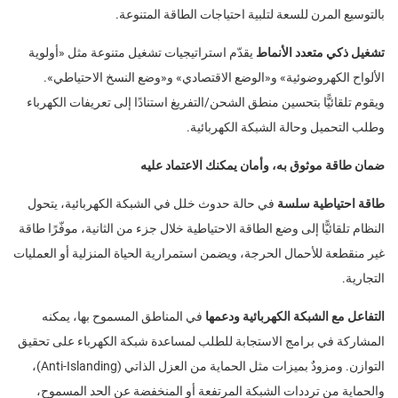
بالتوسيع المرن للسعة لتلبية احتياجات الطاقة المتنوعة.
تشغيل ذكي متعدد الأنماط
يقدّم استراتيجيات تشغيل متنوعة مثل «أولوية
الألواح الكهروضوئية» و«الوضع الاقتصادي» و«وضع النسخ الاحتياطي».
ويقوم تلقائيًّا بتحسين منطق الشحن/التفريغ استنادًا إلى تعريفات الكهرباء
وطلب التحميل وحالة الشبكة الكهربائية.
ضمان طاقة موثوق به، وأمان يمكنك الاعتماد عليه
طاقة احتياطية سلسة
في حالة حدوث خلل في الشبكة الكهربائية، يتحول
النظام تلقائيًّا إلى وضع الطاقة الاحتياطية خلال جزء من الثانية، موفّرًا طاقة
غير منقطعة للأحمال الحرجة، ويضمن استمرارية الحياة المنزلية أو العمليات
التجارية.
التفاعل مع الشبكة الكهربائية ودعمها
في المناطق المسموح بها، يمكنه
المشاركة في برامج الاستجابة للطلب لمساعدة شبكة الكهرباء على تحقيق
التوازن. ومزودٌ بميزات مثل الحماية من العزل الذاتي (Anti-Islanding)،
والحماية من ترددات الشبكة المرتفعة أو المنخفضة عن الحد المسموح،