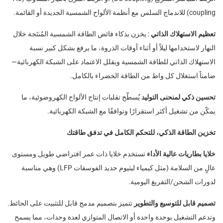
coupling) للاندماج السلس مع أنظمة الألواح الشمسية الجديدة أو القائمة.
تعظيم الاستهلاك الذاتي
: يخزن بذكاء فائض الطاقة الشمسية المُنتَجة خلال
النهار لاستخدامها ليلاً أو أثناء أوقات الذروة، ما يرفع بشكل كبير نسبة
الاستهلاك الذاتي للطاقة الشمسية ويقلل الاعتماد على الشبكة الكهربائية—
ضامناً استغلال كل واط من الطاقة الخضراء بالكامل.
تحسين ذكي لمنحنى التوليد
يُسطّح تقلبات إنتاج الألواح الكهروضوئية، ما
يمكّن من تشغيل أكثر استقرارًا وتوافقًا مع الشبكة الكهربائية.
تخزين الطاقة الذكي، للتحكم الكامل في تدفق طاقتك
خلايا بطاريات عالية الأداء
تستخدم خلايا ذات عمر افتراضي طويل ومستوى
عالٍ من السلامة (مثل كيمياء ليثيوم حديد الفوسفات LFP) وهي مناسبة
لدورات الشحن/التفريغ اليومية.
تصميم قابل للتوسيع والتطوير
تتميز بتصميم مدمج قابل للتثبيت على الحائط.
وتدعم التشغيل بوحدة واحدة أو الاتصال المتوازي لعدة وحدات، مما يسمح