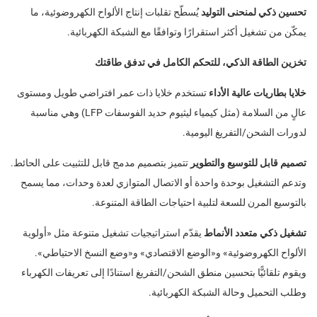
تحسين ذكي لمنحنى التوليد
يُسطّح تقلبات إنتاج الألواح الكهروضوئية، ما
يمكّن من تشغيل أكثر استقرارًا وتوافقًا مع الشبكة الكهربائية.
تخزين الطاقة الذكي، للتحكم الكامل في تدفق طاقتك
خلايا بطاريات عالية الأداء
تستخدم خلايا ذات عمر افتراضي طويل ومستوى
عالٍ من السلامة (مثل كيمياء ليثيوم حديد الفوسفات LFP) وهي مناسبة
لدورات الشحن/التفريغ اليومية.
تصميم قابل للتوسيع والتطوير
تتميز بتصميم مدمج قابل للتثبيت على الحائط.
وتدعم التشغيل بوحدة واحدة أو الاتصال المتوازي لعدة وحدات، مما يسمح
بالتوسيع المرن للسعة لتلبية احتياجات الطاقة المتنوعة.
تشغيل ذكي متعدد الأنماط
يقدّم استراتيجيات تشغيل متنوعة مثل «أولوية
الألواح الكهروضوئية» و«الوضع الاقتصادي» و«وضع النسخ الاحتياطي».
ويقوم تلقائيًّا بتحسين منطق الشحن/التفريغ استنادًا إلى تعريفات الكهرباء
وطلب التحميل وحالة الشبكة الكهربائية.