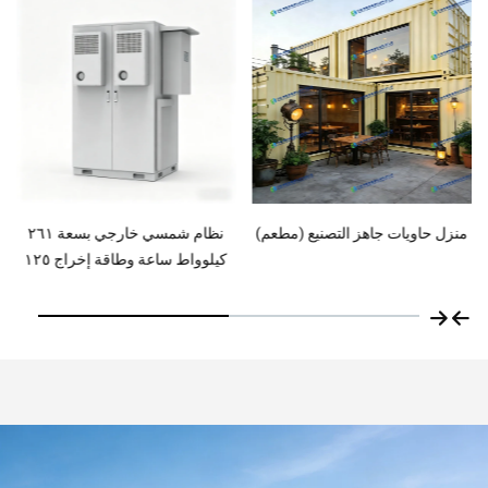
نظام شمسي خارجي بسعة ٢٦١
منزل جاهز للسكن في شقة
كيلوواط ساعة وطاقة إخراج ١٢٥
استوديو
كيلوواط، مزود بتبريد سائل، مُضمَّن
في خزانة تخزين طاقة