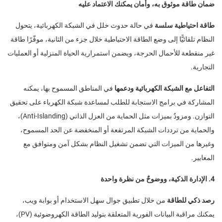
ضمان طاقة موثوق به، وأمان يمكنك الاعتماد عليه
طاقة احتياطية سلسة
في حالة حدوث خلل في الشبكة الكهربائية، يتحول
النظام تلقائيًّا إلى وضع الطاقة الاحتياطية خلال جزء من الثانية، موفّرًا طاقة
غير منقطعة للأحمال الحرجة، ويضمن استمرارية الحياة المنزلية أو العمليات
التجارية.
التفاعل مع الشبكة الكهربائية ودعمها
في المناطق المسموح بها، يمكنه
المشاركة في برامج الاستجابة للطلب لمساعدة شبكة الكهرباء على تحقيق
التوازن. ومزودٌ بميزات مثل الحماية من العزل الذاتي (Anti-Islanding)،
والحماية من ترددات الشبكة المرتفعة أو المنخفضة عن الحد المسموح،
وغيرها من الميزات التي تضمن تشغيل النظام بشكل آمن ومتوافق مع
المعايير.
4. الإدارة الذكية، ووضوحٌ من نظرة واحدة
رصد ذكي للطاقة
من خلال تطبيق جوال سهل الاستخدام أو بوابة ويب،
يمكنك مراقبة البيانات الفورية المتعلقة بتوليد الطاقة الكهروضوئية (PV)،