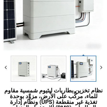
نظام تخزين بطاريات ليثيوم شمسية مقاوم
للماء، مركَّب على الأرض، مزوَّد بوحدة
تغذية غير منقطعة (UPS) ونظام إدارة