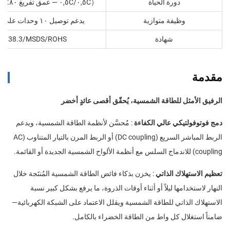
دورة الحياة
٠,٥C‏/٠,٥C — عمق تفريغ ٨٠٪ > ٦٠٠٠ دورة
（
وظيفة متوازية
يدعم توصيل ١٠ وحدات على التوازي
شهادة
UN38.3/MSDS/ROHS
مقدمة
الرفيق الأمثل للطاقة الشمسية، يُحقّق أقصى عائدٍ أخضر
دمج فوتوفولتيكي عالي الكفاءة
: مُحسَّن لأنظمة الطاقة الشمسية، ويدعم
الربط المباشر السريع (DC coupling) أو الربط المرن بالتيار المتناوب (AC
coupling) للاندماج السلس مع أنظمة الألواح الشمسية الجديدة أو القائمة.
تعظيم الاستهلاك الذاتي
: يخزن بذكاء فائض الطاقة الشمسية المُنتَجة خلال
النهار لاستخدامها ليلاً أو أثناء أوقات الذروة، ما يرفع بشكل كبير نسبة
الاستهلاك الذاتي للطاقة الشمسية ويقلل الاعتماد على الشبكة الكهربائية—
ضامناً استغلال كل واط من الطاقة الخضراء بالكامل.