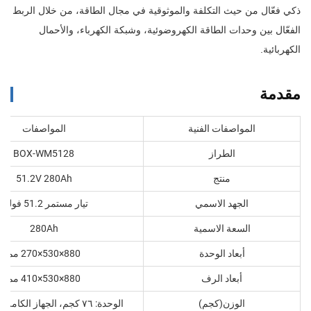
ذكي فعّال من حيث التكلفة والموثوقية في مجال الطاقة، من خلال الربط
الفعّال بين وحدات الطاقة الكهروضوئية، وشبكة الكهرباء، والأحمال
الكهربائية.
مقدمة
المواصفات الفنية
المواصفات
الطراز
BOX-WM5128
منتج
51.2V 280Ah
الجهد الاسمي
تيار مستمر 51.2 فولت
السعة الاسمية
280Ah
أبعاد الوحدة
880×530×270 مم
أبعاد الرف
880×530×410 مم
الوزن(كجم)
الوحدة: ٧٦ كجم، الجهاز الكامل: ١١٠ كجم