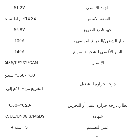
الجهد الاسمي
51.2V
السعة الاسمية
14.34ك واط ساعة
جهد قطع التفريغ
56.8V
تيار الشحن/التفريغ الموصى به
100A
التيار الأقصى للشحن/التفريغ
140A
الاتصال
RS485/RS232/CAN
0℃~50℃ شحن
درجة حرارة التشغيل
التفريغ من -١٠°م إلى ٥٠°م
نطاق درجة حرارة النقل أو التخزين
-20℃~60℃
شهادة
/IEC/UL/UN38.3/MSDS
عمر التصميم
15 سنة +