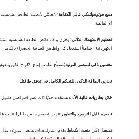
دمج فوتوفولتيكي عالي الكفاءة
أو القائمة.
تعظيم الاستهلاك الذاتي
: يخزن بذكاء فائض الطاقة الشمسية المُنتَج
الكهربائية—ضامناً استغلال كل واط من الطاقة الخضراء بالكامل.
تحسين ذكي لمنحنى التوليد
يُسطّح تقلبات إنتاج الألواح الكهروضوئي
تخزين الطاقة الذكي، للتحكم الكامل في تدفق طاقتك
خلايا بطاريات عالية الأداء
تستخدم خلايا ذات عمر افتراضي طويل ومستوى عالٍ من السلا
تصميم قابل للتوسيع والتطوير
تتميز بتصميم مدمج قابل للتثبيت عل
تشغيل ذكي متعدد الأنماط
يقدّم استراتيجيات تشغيل متنوعة مثل «أ
الكهرباء وطلب التحميل وحالة الشبكة الكهربائية.