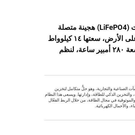
بطارية ليثيوم حديد فوسفات (LiFePO4) هجينة متصلة
بالشبكة الكهربائية، مركَّبة على الأرض، سعتها ١٤ كيلوواط
ساعة، جهد ٥١,٢ فولت، وسعة ٢٨٠ أمبير ساعة، لنظم
ت الصناعية والتجارية، وهو حلٌّ متكامل لتخزين
 والتخزين الذكي للطاقة، وإدارتها. ويسعى هذا النظام
والموثوقية في مجال الطاقة، من خلال الربط الفعّال
، والأحمال الكهربائية.