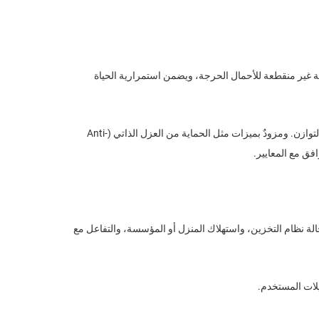
اقة غير منقطعة للأحمال الحرجة، ويضمن استمرارية الحياة
في المناطق المسموح بها، يمكنه المشاركة في برامج الاستجابة للطلب لمساعدة شبكة الكهرباء على تحقيق التوازن. ومزودٌ بميزات مثل الحماية من العزل الذاتي (Anti-
 جوال سهل الاستخدام أو بوابة ويب، يمكنك مراقبة البيانات الفورية المتعلقة بتوليد الطاقة الكهروضوئية (PV)، وحالة نظام التخزين، واستهلاك المنزل أو المؤسسة، والتفاعل مع
يلات المستخدم.