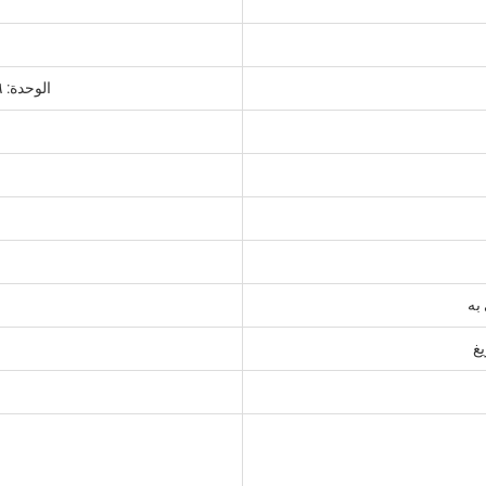
الوحدة: ٧٦ كجم، الجهاز الكامل: ١١٠ كجم
به
يغ