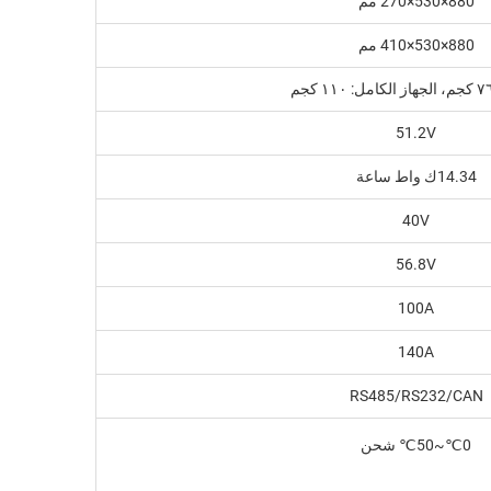
880×530×270 مم
880×530×410 مم
51.2V
14.34ك واط ساعة
40V
56.8V
100A
140A
RS485/RS232/CAN
0℃~50℃ شحن