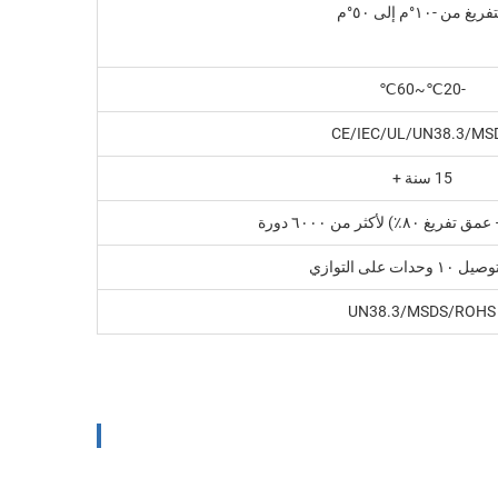
فريغ من -١٠°م إلى ٥٠°م
-20℃~60℃
CE/IEC/UL/UN38.3/MS
15 سنة +
حدات على التوازي
UN38.3/MSDS/ROHS