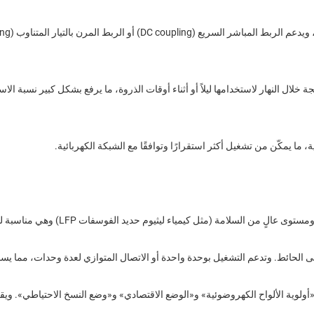
ة خلال النهار لاستخدامها ليلاً أو أثناء أوقات الذروة، ما يرفع بشكل كبير نسبة ا
ة، ما يمكّن من تشغيل أكثر استقرارًا وتوافقًا مع الشبكة الكهربائية.
مة (مثل كيمياء ليثيوم حديد الفوسفات LFP) وهي مناسبة لدورات الشحن/التفريغ اليومية.
ى الحائط. وتدعم التشغيل بوحدة واحدة أو الاتصال المتوازي لعدة وحدات، مما يسمح
ولوية الألواح الكهروضوئية» و«الوضع الاقتصادي» و«وضع النسخ الاحتياطي». ويقوم