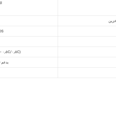
الت
خزين
DS
(٠٫٥C/٠٫٥C – عمق تفريغ ٨٠٪) لأكثر من ٦٠٠٠ دورة
يدعم توصيل ١٠ و