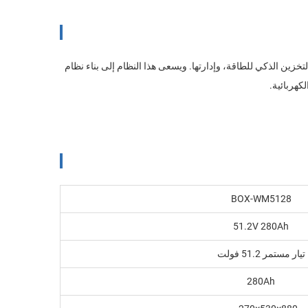
تخزين الذكي للطاقة، وإدارتها. ويسعى هذا النظام إلى بناء نظام
كهربائية.
BOX-WM5128
51.2V 280Ah
تيار مستمر 51.2 فولت
280Ah