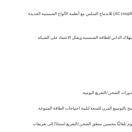
: مُحسَّن لأنظمة الطاقة الشمسية، ويدعم الربط المباشر السريع (DC coupling) أو الربط المرن بالتيار المتناوب (AC coupling) للاندماج السلس مع أنظمة الألواح الشمسية الجديدة
لاستهلاك الذاتي للطاقة الشمسية ويقلل الاعتماد على الشبكة
 بالتوسيع المرن للسعة لتلبية احتياجات الطاقة المتنوعة.
 تلقائيًّا بتحسين منطق الشحن/التفريغ استنادًا إلى تعريفات