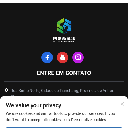
ENTRE EM CONTATO
Rua Xinhe Norte, Cidade de Tianchang, Província de Anhui,
China
We value your privacy
+86-18949493005
We use cookies and similar tools to provide our services. If you
[email protected]
don't want to accept all cookies, click Personalize cookies.