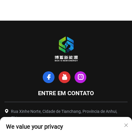
ENTRE EM CONTATO
Rua Xinhe Norte, Cidade de Tianchang, Província de Anhui,
China
We value your privacy
+86-18949493005