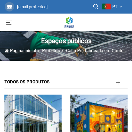
PT
[email protected]
Espaços públicos
Página Inicial
>
Produtos
>
Casa Pré-fabricada em Contêiner
TODOS OS PRODUTOS