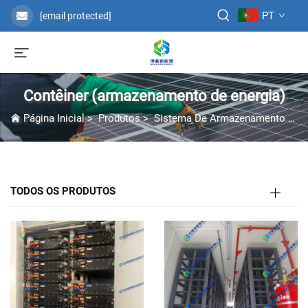
PT
[email protected]
Contêiner (armazenamento de energia)
Página Inicial
>
Produtos
>
Sistema De Armazenamento De Energia
TODOS OS PRODUTOS