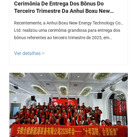
Cerimônia De Entrega Dos Bônus Do
Terceiro Trimestre Da Anhui Boxu New
Energy Technology Co., Ltd.
Recentemente, a Anhui Boxu New Energy Technology Co.,
Ltd. realizou uma cerimônia grandiosa para entrega dos
bônus referentes ao terceiro trimestre de 2025, em
reconhecimento aos colaboradores destacados e com o
objetivo de unir forças. Líderes da empresa, chefes de
Ver detalhes
departamento e representantes dos funcionários
reuniram-se...