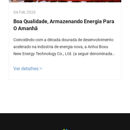
04 Feb 2026
Boa Qualidade, Armazenando Energia Para
O Amanhã
Coincidindo com a década dourada de desenvolvimento
acelerado na indústria de energia nova, a Anhui Boxu
New Energy Technology Co., Ltd. (a seguir denominada
"Boxu New Energy") e a Anhui Heneng New Energy
Equipment Co., Ltd. (a seguir denominada...
Ver detalhes