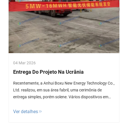
04 Mar 2026
Entrega Do Projeto Na Ucrânia
Recentemente, a Anhui Boxu New Energy Technology Co.,
Ltd. realizou, em sua área fabril, uma cerimônia de
entrega simples, porém solene. Vários dispositivos em
contêineres equipados com sistemas inteligentes de
armazenamento de energia fotovoltaica de 5 MW/16
Ver detalhes
MWh foram oficialmente despachados...