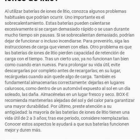
Al utilizar baterías de iones de litio, conozca algunos problemas
habituales que podrían ocurrir. Uno importante es el
sobrecalentamiento. Estas baterías pueden calentarse
excesivamente si se cargan demasiado rápido o se usan durante
mucho tiempo sin pausas. Si se sobrecalientan demasiado, podrían
dejar de funcionar o incluso incendiarse. Para prevenirlo, siga las
instrucciones de carga que vienen con ellas. Otro problema es que
las baterías de iones de litio pierden capacidad de retención de
carga con el tiempo. Tras un cierto uso, ya no funcionan tan bien
como cuando eran nuevas. Para prolongar su vida útil, evite
descargarlas por completo antes de recargarlas; en su lugar,
recárguelas cuando aún quede algo de carga. También es
fundamental almacenarlas correctamente: dejarlas en lugares
calurosos, como dentro de un automóvil expuesto al sol en un día
soleado, las daña. Almacénelas en un lugar fresco y seco. BOX-E
recomienda mantenerlas alejadas del sol y del calor para garantizar
una mayor durabilidad. Por último, preste atención a su
antigüedad: la mayoría de las baterías de iones de litio tienen una
vida útil de 2 a 3 años; tras ese periodo, considere reemplazarlas.
Conocer estos aspectos le ayudará a que sus baterías funcionen
mejor y duren más.