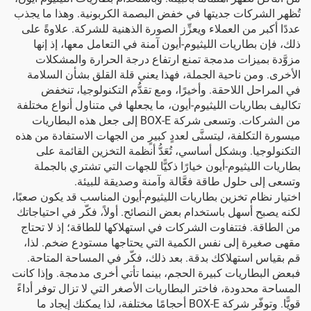
تُظهر الشركات جديتها في خفض البصمة الكربونية. وهذا ما يجذب
عددًا أكبر من العملاء ويعزِّز الصورة الذهنية للشركة. علاوةً على
ذلك، فإن بطاريات الليثيوم-أيون آمنة في التعامل معها، إذ إنها
مزوَّدة بميزات مدمجة تمنع ارتفاع درجة الحرارة والمشكلات
الأخرى. ومن ناحية الجملة، فهذا يعني قلة القلق بشأن السلامة
في المراحل اللاحقة. وأخيرًا، ومع تقدُّم التكنولوجيا، تنخفض
تكاليف بطاريات الليثيوم-أيون، ما يجعلها في متناول أنواع مختلفة
من الشركات. وتسعى شركة BOX-E إلى جعل هذه البطاريات
ميسورة التكلفة، ليتسنَّى لعددٍ كبيرٍ من الجهات الاستفادة من هذه
التكنولوجيا. وبشكل أساسي، تُعَدُّ أنظمة التخزين القائمة على
بطاريات الليثيوم-أيون خيارًا ذكيًّا للجهات التي تشتري بالجملة
وتسعى إلى حلول طاقة فعَّالة وآمنة وصديقة للبيئة.
اختيار نظام تخزين بطاريات الليثيوم-أيون المناسب قد يكون صعبًا،
لكنه يصبح أسهل باستخدام بعض النصائح. أولاً، فكّر في احتياجاتك
من الطاقة. فتتفاوت الشركات في استهلاكها للطاقة؛ إذ لا تحتاج
مقهى صغيرة إلى نفس الكمية التي يحتاجها مستودع ضخم. لذا،
قم بقياس استهلاكك بدقة. بعد ذلك، فكّر في المساحة المتاحة.
فبعض البطاريات كبيرة الحجم، بينما تأتي أخرى مدمجة. وإذا كانت
المساحة محدودة، فاختر البطاريات الأصغر التي لا تزال توفر أداءً
قويًّا. وتوفّر شركة BOX-E أحجامًا مختلفة، لذا يمكنك إيجاد ما