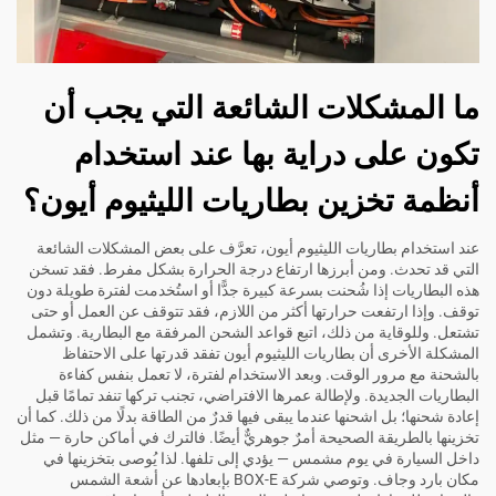
ما المشكلات الشائعة التي يجب أن
تكون على دراية بها عند استخدام
أنظمة تخزين بطاريات الليثيوم أيون؟
عند استخدام بطاريات الليثيوم أيون، تعرَّف على بعض المشكلات الشائعة
التي قد تحدث. ومن أبرزها ارتفاع درجة الحرارة بشكل مفرط. فقد تسخن
هذه البطاريات إذا شُحنت بسرعة كبيرة جدًّا أو استُخدمت لفترة طويلة دون
توقف. وإذا ارتفعت حرارتها أكثر من اللازم، فقد تتوقف عن العمل أو حتى
تشتعل. وللوقاية من ذلك، اتبع قواعد الشحن المرفقة مع البطارية. وتشمل
المشكلة الأخرى أن بطاريات الليثيوم أيون تفقد قدرتها على الاحتفاظ
بالشحنة مع مرور الوقت. وبعد الاستخدام لفترة، لا تعمل بنفس كفاءة
البطاريات الجديدة. ولإطالة عمرها الافتراضي، تجنب تركها تنفد تمامًا قبل
إعادة شحنها؛ بل اشحنها عندما يبقى فيها قدرٌ من الطاقة بدلًا من ذلك. كما أن
تخزينها بالطريقة الصحيحة أمرٌ جوهريٌّ أيضًا. فالترك في أماكن حارة — مثل
داخل السيارة في يوم مشمس — يؤدي إلى تلفها. لذا يُوصى بتخزينها في
مكان بارد وجاف. وتوصي شركة BOX-E بإبعادها عن أشعة الشمس