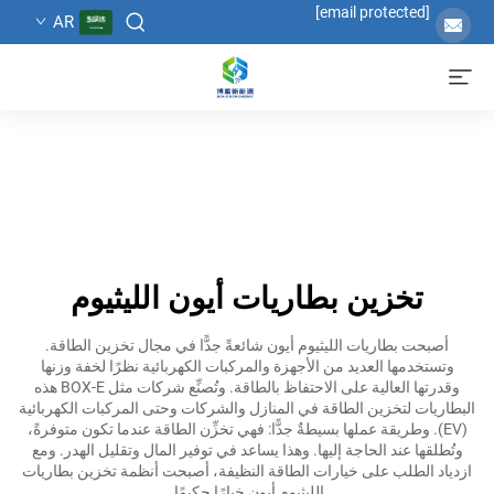
[email protected]
AR
تخزين بطاريات أيون الليثيوم
أصبحت بطاريات الليثيوم أيون شائعةً جدًّا في مجال تخزين الطاقة.
وتستخدمها العديد من الأجهزة والمركبات الكهربائية نظرًا لخفة وزنها
وقدرتها العالية على الاحتفاظ بالطاقة. وتُصنِّع شركات مثل BOX-E هذه
البطاريات لتخزين الطاقة في المنازل والشركات وحتى المركبات الكهربائية
(EV). وطريقة عملها بسيطةٌ جدًّا: فهي تخزِّن الطاقة عندما تكون متوفرةً،
وتُطلقها عند الحاجة إليها. وهذا يساعد في توفير المال وتقليل الهدر. ومع
ازدياد الطلب على خيارات الطاقة النظيفة، أصبحت أنظمة تخزين بطاريات
الليثيوم أيون خيارًا حكيمًا.