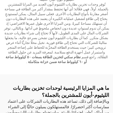
تُوفِر وحدات تخزين بطاريات الليثيوم-أيون العديد من المزايا للمشترين
بالجملة. أولاً، فهي فعّالة؛ أي أنها تحتفظ بمقدار أكبر من الطاقة في مساحة
أصغر مقارنةً بأنواع البطاريات الأخرى. فعلى سبيل المثال، يمكن لمستودعٍ
يحتاج إلى طاقةٍ لتشغيل عملياته الكبيرة أن يعتمد على هذه البطاريات دون
أن تستهلك مساحةً كبيرةً. ومن المزايا الأخرى طول عمرها الافتراضي؛ إذ
يمكن أن تدوم لسنواتٍ عديدة دون انخفاضٍ ملحوظٍ في أدائها. وبالتالي، توفر
الشركات المال على المدى الطويل، لأنها لا تحتاج إلى شراء بطاريات جديدة
بشكل متكرر. كما أن بطاريات الليثيوم-أيون تشحن بسرعةٍ عالية، ما يجعلها
مثاليةً للشركات التي تحتاج إلى طاقةٍ فورية. تخيل محلًا تجاريًّا أثناء عرض
ترويجي كبير؛ حيث يستخدم الطاقة المخزَّنة للحفاظ على إضاءة المتجر
واستمرار عمل أجهزة الدفع بسلاسة. لمعرفة المزيد عن حلول الطاقة
الفعّالة، راجع قسم
نظام سكني لتخزين الطاقة بسعات ٥٠ كيلوواط ساعة
أو ٦٠ كيلوواط ساعة ضمن خزانة متكاملة
.
ما هي المزايا الرئيسية لوحدات تخزين بطاريات
الليثيوم-أيون للمشترين بالجملة؟
وبالإضافة إلى ذلك، تساعد هذه البطاريات الشركات على اعتماد
ممارسات أكثر اخضرارًا. فالمستهلكون يميلون حاليًّا إلى الشراء
من أماكن تُظهر اهتمامًا بالبيئة. وباستخدام بطاريات الليثيوم-أيون،