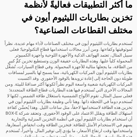
ما أكثر التطبيقات فعاليةً لأنظمة
تخزين بطاريات الليثيوم أيون في
مختلف القطاعات الصناعية؟
تُستخدم بطاريات الليثيوم أيون في مختلف الصناعات لأداء مهام عديدة، نظراً
لموثوقيتها وكفاءتها. ومن أبرز مجالات استخدامها قطاع التكنولوجيا؛ فعلى
سبيل المثال، تعتمد الهواتف الذكية والأجهزة اللوحية وأجهزة الكمبيوتر
المحمولة كلياً عليها. وهذه البطاريات خفيفة الوزن وتستطيع تخزين كمٍّ كبيرٍ
من الطاقة، ما يجعلها مثالية للأجهزة المحمولة. وفي قطاع السيارات، تُشغِّل
بطاريات الليثيوم أيون المركبات الكهربائية، مما يسمح لها بالسير لمسافات
طويلة دون الحاجة إلى إعادة تزويدها بالوقود الأحفوري. وقد اكتسبت
المركبات الكهربائية شعبية واسعة اليوم نظراً لكونها أكثر صداقةً للبيئة. ومن
المجالات الأخرى التي تُستخدم فيها هذه البطاريات قطاع الطاقة المتجددة؛
فعلى سبيل المثال، تقوم الألواح الشمسية باستغلال طاقة الشمس، لكنها لا
تُستخدم دوماً في اللحظة ذاتها. وهنا تأتي وظيفة بطاريات الليثيوم أيون في
تخزين هذه الطاقة لاستخدامها لاحقاً، مثل ساعات الليل. وهذا يُحسِّن كفاءة
استهلاك الطاقة ويقلل الاعتماد على الوقود الأحفوري. وتعتقد شركة BOX-E
أن استخدام بطاريات الليثيوم أيون في أنظمة التخزين المنزلية والتجارية
يسهم في الاستخدام الأمثل للطاقة: فتخزين الطاقة وقت انخفاض أسعارها،
واستخدامها وقت ارتفاع الأسعار، ما يؤدي إلى توفير المال. وأخيراً، تُستخدم
هذه البطاريات في المجال الطبي، مثل أجهزة تنظيم ضربات القلب