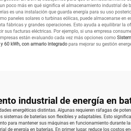
un poco más en qué significa el almacenamiento industrial de b
rías es una instalación que guarda energía para su uso posteri
o paneles solares o turbinas eólicas, puede almacenarse en est
enta fábricas y grandes operaciones. Esto ayuda a equilibrar la
ir sus facturas eléctricas. Por ejemplo, si una empresa consume 
s empresas están evaluando cada vez más opciones como
Sistem
y 60 kWh, con armario integrado
para mejorar su gestión energé
to industrial de energía en ba
des energéticas distintas. Algunas requieren ráfagas de potenc
os sistemas de baterías son flexibles y adaptables. Esto signif
iento para mantener sus máquinas en funcionamiento durante la
l de energía en baterías. En primer lugar, reduce los costos en