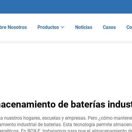
bre Nosotros
Productos
Noticias
Casos
Co
acenamiento de baterías indust
nta nuestros hogares, escuelas y empresas. Pero ¿cómo manten
ento industrial de baterías. Esta tecnología permite almacenar
rgéticos. En BOX-E, trabajamos para que el almacenamiento de b