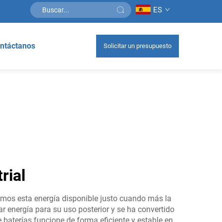
ES
ntáctanos
Solicitar un presupuesto
rial
emos esta energía disponible justo cuando más la
 energía para su uso posterior y se ha convertido
aterías funcione de forma eficiente y estable en