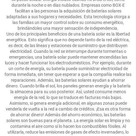
durante la noche o en días nublados. Empresas como BOX-E
facilitan a las personas la adquisición de baterías solares
adaptadas a sus hogares y necesidades. Esta tecnología otorga a
las familias un mayor control sobre su consumo energético,
brindándoles una mayor sensación de independencia.
Uno de los principales beneficios de una batería solar es la libertad
energética. Esto significa que no depende tanto de la red eléctrica,
es decir, de las líneas y estaciones de suministro que distribuyen
electricidad. Cuando la red se interrumpe durante tormentas o
emergencias, una batería solar puede mantener encendidas las
luces y hacer funcionar los electrodomésticos. Por ejemplo, durante
un corte de energía, su batería puede suministrar electricidad de
forma inmediata, sin tener que esperar a que la compañía realice las
reparaciones. Además, las baterías solares ayudan a ahorrar
dinero. Cuando brilla el sol, los paneles generan energía y la batería
la almacena para su uso posterior. Así, usted consume menos
energía de la red, lo que se traduce en facturas más bajas.
Asimismo, si genera energía adicional, en algunas zonas puede
venderla de vuelta a la red a cambio de créditos. ¡Esa es otra forma
de ahorrar dinero! Además del ahorro económico, las baterías
solares son buenas para el planeta. La energía solar es limpia y no
contamina el aire como sí lo hacen los combustibles fósiles. Al
utilizarla, reduce las emisiones de gases de efecto invernadero, lo