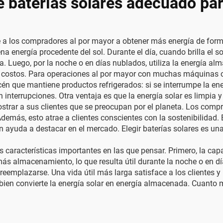
e baterías solares adecuado pa
 a los compradores al por mayor a obtener más energía de form
na energía procedente del sol. Durante el día, cuando brilla el so
ía. Luego, por la noche o en días nublados, utiliza la energía a
os costos. Para operaciones al por mayor con muchas máquinas o
én que mantiene productos refrigerados: si se interrumpe la ene
n interrupciones. Otra ventaja es que la energía solar es limpia
trar a sus clientes que se preocupan por el planeta. Los compr
más, esto atrae a clientes conscientes con la sostenibilidad. 
n ayuda a destacar en el mercado. Elegir baterías solares es un
s características importantes en las que pensar. Primero, la capa
 almacenamiento, lo que resulta útil durante la noche o en días
reemplazarse. Una vida útil más larga satisface a los clientes 
n bien convierte la energía solar en energía almacenada. Cuanto