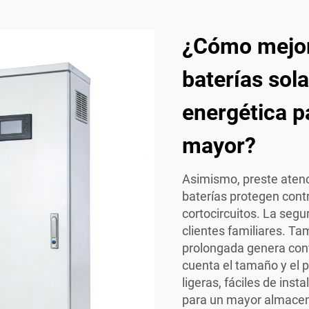
¿Cómo mejor
baterías sol
energética p
mayor?
Asimismo, preste atenc
baterías protegen cont
cortocircuitos. La seg
clientes familiares. Ta
prolongada genera conf
cuenta el tamaño y el 
ligeras, fáciles de ins
para un mayor almacen