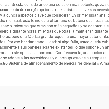
rencia. Si está considerando una solución más potente, quizás q
enamiento de energía
opciones que satisfacen diversas necesi
 hay algunos aspectos clave que considerar. En primer lugar, an
io mensual: esto le indicará el tamaño de batería que necesita. 
spacio, mientras que otras son más pequeñas y se adaptan a es
nergía durante horas, mientras que otras la mantienen durante 
 horas, pero una fábrica grande requerirá una mayor autonomía
s. Por eso brindan tranquilidad: si algo falla, usted queda cub
fácilmente a sus paneles solares existentes, lo que supone un ah
nzada no siempre es la más cara. Con frecuencia, una opción a
or se adapte a las necesidades y al presupuesto de su empresa
estro
Sistema de almacenamiento de energía residencial
o
Alma