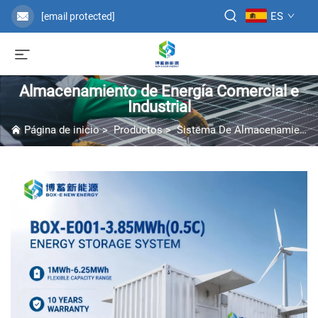
ES
[email protected]
Almacenamiento de Energía Comercial e
Industrial
Página de inicio
>
Productos
>
Sistema De Almacenamiento De Energía