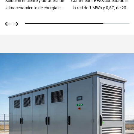
Solución eficiente y duradera de
Contenedor BESS conectado a
almacenamiento de energía en
la red de 1 MWh y 0,5C, de 20
contenedor de 20 pies: batería
pies, con baterías LiFePO4, alta
de 1 MW y 2 MWh
densidad y refrigeración líquida,
para almacenamiento
energético industrial