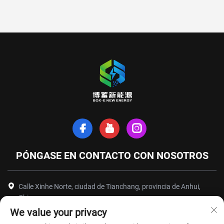
PÓNGASE EN CONTACTO CON NOSOTROS
Calle Xinhe Norte, ciudad de Tianchang, provincia de Anhui,
China
We value your privacy
+86-18949493005