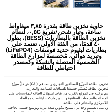
حاوية تخزين طاقة بقدرة ٣,٨٥ ميغاواط
ساعة، وتيار شحن/تفريغ ٠,٥C، لنظام
تخزين الطاقة بالبطاريات (BESS)، بطول
٤٠ قدمًا، من الفئة الأولى، تعتمد على
بطاريات ليثيوم حديد فوسفات (LiFePO4)
وتبريد هوائي، مُخصصة لمزارع الطاقة
الشمسية المتصلة بالشبكة وكمصدر
احتياطي للطاقة
تخزين الطاقة الموزَّع للقطاعين التجاري والصناعي (C&I) هو حلٌّ موزَّع
لتخزين الطاقة مُصمَّم خصيصًا للسياقات الصناعية والتجارية.
يتم تركيبه في الموقع بالقرب من نقاط استهلاك الطاقة للمؤسسات مثل
المصانع والمجمعات الصناعية والسوبرماركت، ليتناسب مع الطلب
اللامركزي والمتناثر على الطاقة.
وباعتماد تصميم وحداتي، يسمح بتكوين سعة مرنة وتوسيع حسب الحاجة.