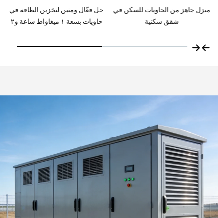
حل فعّال ومتين لتخزين الطاقة في
حاوية تخزين طاقة متصلة بالشبكة
حاويات بسعة ١ ميغاواط ساعة و٢
بقدرة ١ ميغاواط ساعة، وتيار
ميغاواط ساعة بحجم ٢٠ قدمًا
شحن/تفريغ ٠,٥C، لنظام تخزين
الطاقة بالبطاريات (BESS)، بطول
٢٠ قدمًا، تعتمد على بطاريات ليثيوم
حديد فوسفات (LiFePO4) عالية
الكثافة، وتبريد سائل، مُخصصة
للاستخدامات الصناعية