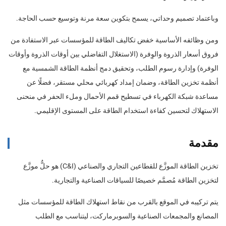
وباعتماد تصميم وحداتي، يسمح بتكوين سعة مرنة وتوسيع حسب الحاجة.
ومن وظائفه الأساسية خفض تكاليف الطاقة للمؤسسات عبر الاستفادة من
فروق أسعار الذروة والوِفرة (الاستغلال التفاضلي بين أوقات الذروة وأوقات
الوفرة) وإدارة رسوم الطلب، وتحقيق دمج أنظمة الطاقة الشمسية مع
أنظمة تخزين الطاقة، وضمان إمداد كهربائي محلي مستقر، فضلًا عن
مساعدة شبكة الكهرباء في تسطيح قمم الأحمال وملء الحفر في منحنى
الاستهلاك لتحسين كفاءة استخدام الطاقة على المستوى الإقليمي.
مقدمة
تخزين الطاقة الموزَّع للقطاعين التجاري والصناعي (C&I) هو حلٌّ موزَّع
لتخزين الطاقة مُصمَّم خصيصًا للسياقات الصناعية والتجارية.
يتم تركيبه في الموقع بالقرب من نقاط استهلاك الطاقة للمؤسسات مثل
المصانع والمجمعات الصناعية والسوبرماركت، ليتناسب مع الطلب