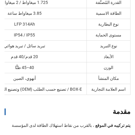
القدرة المُصنَّفة
1.725 ميغاواط / 2 ميغاواط
الطاقة الاسمية
3.85 ميغاواط ساعة
نوع البطارية
LFP 314Ah
مستوى الحماية
IP54 / IP55
نوع التبريد
تبريد سائل / تبريد هوائي
الأبعاد
20 قدم/40 قدم
الوزن
40–45 طنًّا
مكان المنشأ
أنهوي، الصين
اسم العلامة التجارية
BOX-E / تصنيع حسب الطلب (OEM) وتصنيع التصميم الأصلي (ODM)
مقدمة
يتم تركيبه في الموقع
، بالقرب من نقاط استهلاك الطاقة لدى المؤسسة