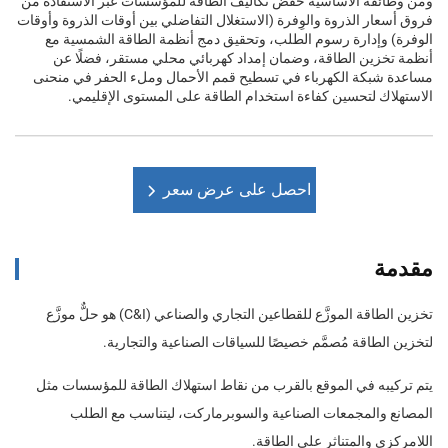
ومن وظائفه الأساسية خفض تكاليف الطاقة للمؤسسات عبر الاستفادة من
فروق أسعار الذروة والوِفرة (الاستغلال التفاضلي بين أوقات الذروة وأوقات
الوفرة) وإدارة رسوم الطلب، وتحقيق دمج أنظمة الطاقة الشمسية مع
أنظمة تخزين الطاقة، وضمان إمداد كهربائي محلي مستقر، فضلًا عن
مساعدة شبكة الكهرباء في تسطيح قمم الأحمال وملء الحفر في منحنى
الاستهلاك لتحسين كفاءة استخدام الطاقة على المستوى الإقليمي.
احصل على عرض سعر
مقدمة
تخزين الطاقة الموزَّع للقطاعين التجاري والصناعي (C&I) هو حلٌّ موزَّع
لتخزين الطاقة مُصمَّم خصيصًا للسياقات الصناعية والتجارية.
يتم تركيبه في الموقع بالقرب من نقاط استهلاك الطاقة للمؤسسات مثل
المصانع والمجمعات الصناعية والسوبرماركت، ليتناسب مع الطلب
اللامركزي والمتناثر على الطاقة.