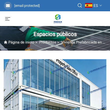
ES
[email protected]
Espacios públicos
Página de inicio
>
Productos
>
Vivienda Prefabricada en Contenedor