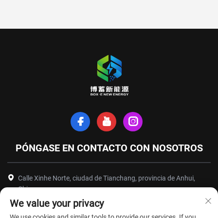
PÓNGASE EN CONTACTO CON NOSOTROS
Calle Xinhe Norte, ciudad de Tianchang, provincia de Anhui,
China
We value your privacy
+86-18949493005
We use cookies and similar tools to provide our services. If you