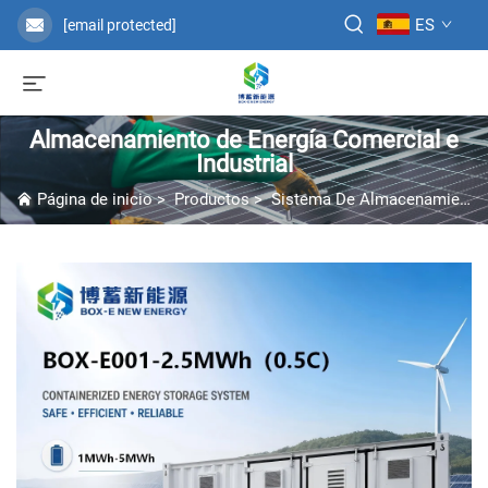
ES
[email protected]
Almacenamiento de Energía Comercial e
Industrial
Página de inicio
>
Productos
>
Sistema De Almacenamiento De Energía