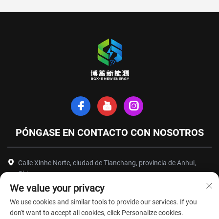
PÓNGASE EN CONTACTO CON NOSOTROS
Calle Xinhe Norte, ciudad de Tianchang, provincia de Anhui,
China
We value your privacy
+86-18949493005
We use cookies and similar tools to provide our services. If you
[email protected]
don't want to accept all cookies, click Personalize cookies.