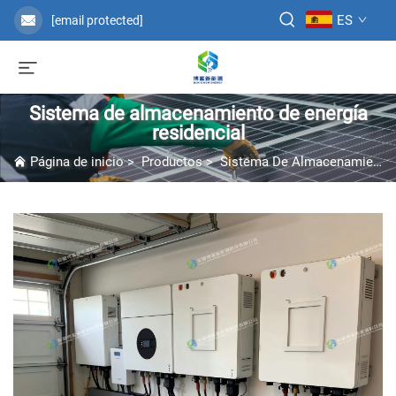
ES
[email protected]
Sistema de almacenamiento de energía
residencial
Página de inicio
>
Productos
>
Sistema De Almacenamiento De Energía