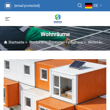
DE
[email protected]
Wohnräume
Startseite
>
Produkte
>
Container-Fertighaus
>
Wohnräume