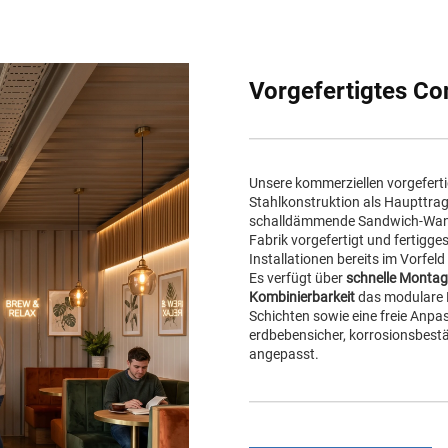
Vorgefertigtes Co
Unsere kommerziellen vorgeferti
Stahlkonstruktion als Haupttr
schalldämmende Sandwich-Wandp
Fabrik vorgefertigt und fertigge
Installationen bereits im Vorfel
Es verfügt über
schnelle Montage
Kombinierbarkeit
das modulare D
Schichten sowie eine freie Anpa
erdbebensicher, korrosionsbest
angepasst.