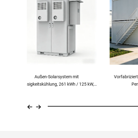
Vorfabriziertes Containerhaus für das
Luxus-
25 kW,
Personalwohnheim
rank