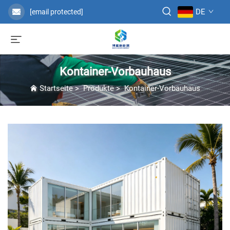
DE
[email protected]
Kontainer-Vorbauhaus
Startseite
>
Produkte
>
Kontainer-Vorbauhaus