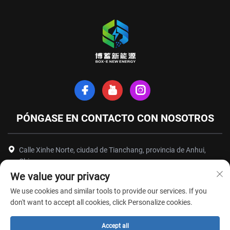
PÓNGASE EN CONTACTO CON NOSOTROS
Calle Xinhe Norte, ciudad de Tianchang, provincia de Anhui,
China
We value your privacy
+86-18949493005
We use cookies and similar tools to provide our services. If you
[email protected]
don't want to accept all cookies, click Personalize cookies.
Accept all