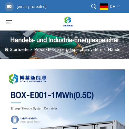
DE
[email protected]
Handels- und Industrie-Energiespeicher
Startseite
>
Produkte
>
Energiespeichersystem
>
Handels- und Industrie-Energiespeicher