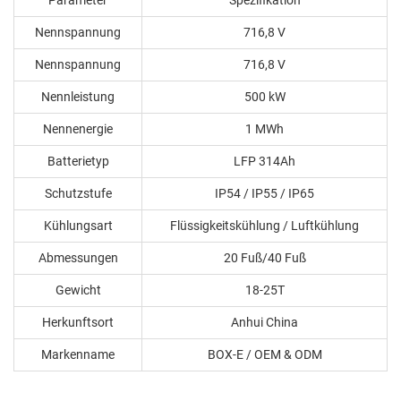
Parameter
Spezifikation
Nennspannung
716,8 V
Nennspannung
716,8 V
Nennleistung
500 kW
Nennenergie
1 MWh
Batterietyp
LFP 314Ah
Schutzstufe
IP54 / IP55 / IP65
Kühlungsart
Flüssigkeitskühlung / Luftkühlung
Abmessungen
20 Fuß/40 Fuß
Gewicht
18-25T
Herkunftsort
Anhui China
Markenname
BOX-E / OEM & ODM