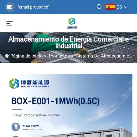
ES
[email protected]
Almacenamiento de Energía Comercial e
Industrial
Página de inicio
>
Productos
>
Sistema De Almacenamiento De Energía