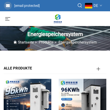
DE
[email protected]
Energiespeichersystem
Startseite
>
Produkte
>
Energiespeichersystem
ALLE PRODUKTE